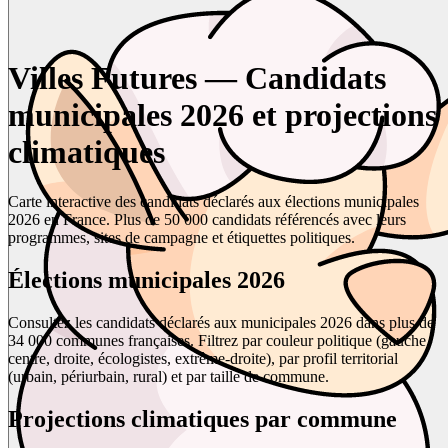
Villes Futures — Candidats
municipales 2026 et projections
climatiques
Carte interactive des candidats déclarés aux élections municipales
2026 en France. Plus de 50 000 candidats référencés avec leurs
programmes, sites de campagne et étiquettes politiques.
Élections municipales 2026
Consultez les candidats déclarés aux municipales 2026 dans plus de
34 000 communes françaises. Filtrez par couleur politique (gauche,
centre, droite, écologistes, extrême-droite), par profil territorial
(urbain, périurbain, rural) et par taille de commune.
Projections climatiques par commune