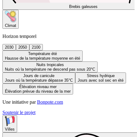
Brebis galeuses
Climat
Horizon temporel
2030
2050
2100
Température été
Hausse de la température moyenne en été
Nuits tropicales
Nuits où la température ne descend pas sous 20°C
Jours de canicule
Stress hydrique
Jours où la température dépasse 35°C
Jours avec sol sec en été
Élévation niveau mer
Élévation prévue du niveau de la mer
Une initiative par
Bonpote.com
Soutenir le projet
Villes