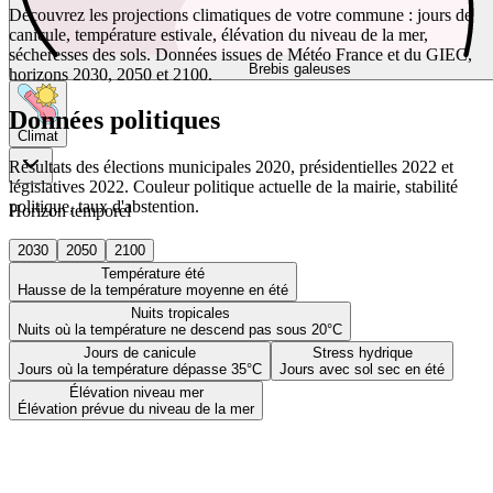
Découvrez les projections climatiques de votre commune : jours de
canicule, température estivale, élévation du niveau de la mer,
sécheresses des sols. Données issues de Météo France et du GIEC,
Brebis galeuses
horizons 2030, 2050 et 2100.
Données politiques
Climat
Résultats des élections municipales 2020, présidentielles 2022 et
législatives 2022. Couleur politique actuelle de la mairie, stabilité
politique, taux d'abstention.
Horizon temporel
2030
2050
2100
Température été
Hausse de la température moyenne en été
Nuits tropicales
Nuits où la température ne descend pas sous 20°C
Jours de canicule
Stress hydrique
Jours où la température dépasse 35°C
Jours avec sol sec en été
Élévation niveau mer
Élévation prévue du niveau de la mer