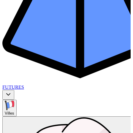
FUTURES
Villes