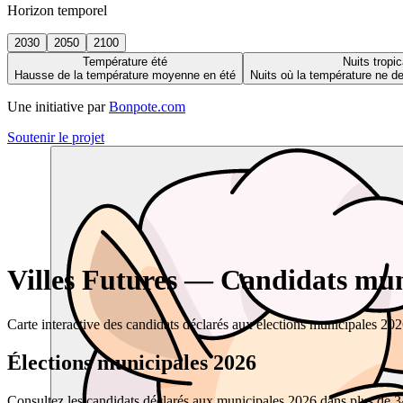
Horizon temporel
2030
2050
2100
Température été
Nuits tropic
Hausse de la température moyenne en été
Nuits où la température ne 
Une initiative par
Bonpote.com
Soutenir le projet
Villes Futures — Candidats muni
Carte interactive des candidats déclarés aux élections municipales 20
Élections municipales 2026
Consultez les candidats déclarés aux municipales 2026 dans plus de 34 0