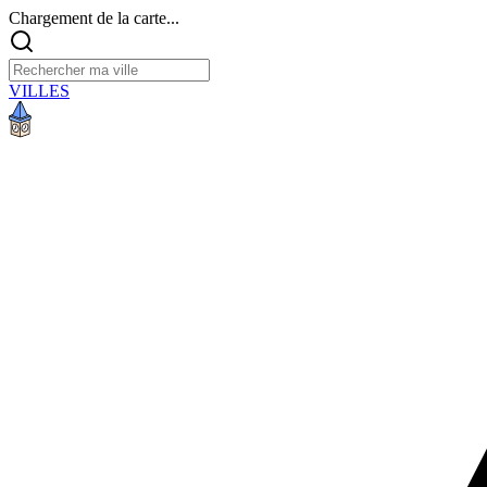
Chargement de la carte...
VILLES