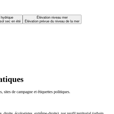
 hydrique
Élévation niveau mer
sol sec en été
Élévation prévue du niveau de la mer
atiques
 sites de campagne et étiquettes politiques.
oite, écologistes, extrême-droite), par profil territorial (urbain,