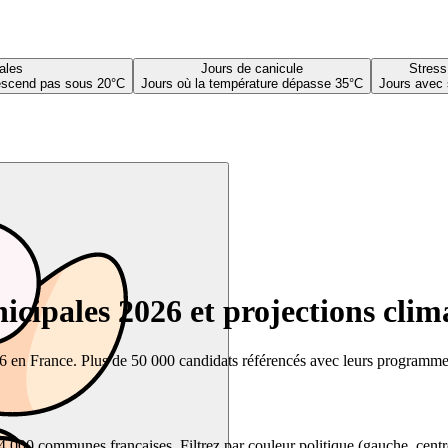
ales
Jours de canicule
Stress
descend pas sous 20°C
Jours où la température dépasse 35°C
Jours avec 
cipales 2026 et projections clim
26 en France. Plus de 50 000 candidats référencés avec leurs programmes,
00 communes françaises. Filtrez par couleur politique (gauche, centre, dr