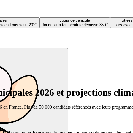
ales
Jours de canicule
Stress
descend pas sous 20°C
Jours où la température dépasse 35°C
Jours avec 
cipales 2026 et projections clim
26 en France. Plus de 50 000 candidats référencés avec leurs programmes,
00 communes françaises. Filtrez par couleur politique (gauche, centre, dr