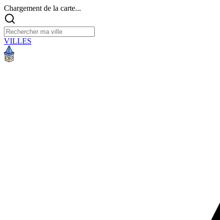
Chargement de la carte...
VILLES