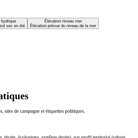
 hydrique
Élévation niveau mer
sol sec en été
Élévation prévue du niveau de la mer
atiques
 sites de campagne et étiquettes politiques.
oite, écologistes, extrême-droite), par profil territorial (urbain,