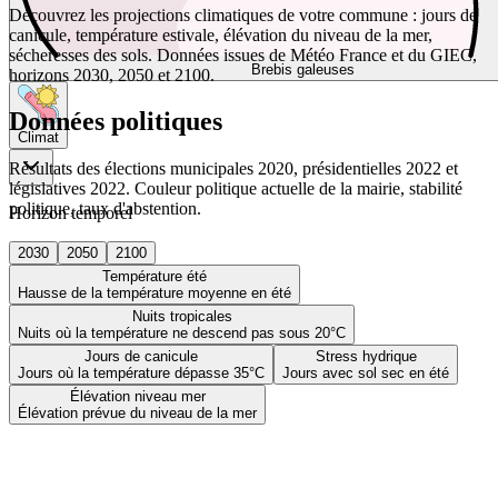
Découvrez les projections climatiques de votre commune : jours de
canicule, température estivale, élévation du niveau de la mer,
sécheresses des sols. Données issues de Météo France et du GIEC,
Brebis galeuses
horizons 2030, 2050 et 2100.
Données politiques
Climat
Résultats des élections municipales 2020, présidentielles 2022 et
législatives 2022. Couleur politique actuelle de la mairie, stabilité
politique, taux d'abstention.
Horizon temporel
2030
2050
2100
Température été
Hausse de la température moyenne en été
Nuits tropicales
Nuits où la température ne descend pas sous 20°C
Jours de canicule
Stress hydrique
Jours où la température dépasse 35°C
Jours avec sol sec en été
Élévation niveau mer
Élévation prévue du niveau de la mer