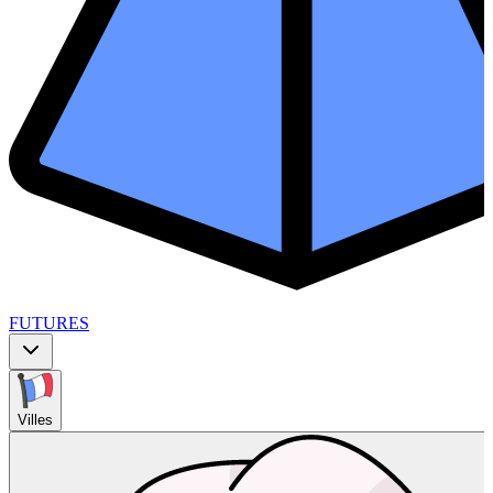
FUTURES
Villes