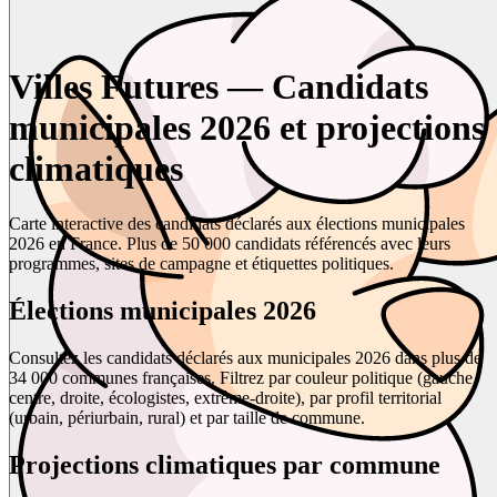
Villes Futures — Candidats
municipales 2026 et projections
climatiques
Carte interactive des candidats déclarés aux élections municipales
2026 en France. Plus de 50 000 candidats référencés avec leurs
programmes, sites de campagne et étiquettes politiques.
Élections municipales 2026
Consultez les candidats déclarés aux municipales 2026 dans plus de
34 000 communes françaises. Filtrez par couleur politique (gauche,
centre, droite, écologistes, extrême-droite), par profil territorial
(urbain, périurbain, rural) et par taille de commune.
Projections climatiques par commune