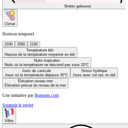
Brebis galeuses
Climat
Horizon temporel
2030
2050
2100
Température été
Hausse de la température moyenne en été
Nuits tropicales
Nuits où la température ne descend pas sous 20°C
Jours de canicule
Stress hydrique
Jours où la température dépasse 35°C
Jours avec sol sec en été
Élévation niveau mer
Élévation prévue du niveau de la mer
Une initiative par
Bonpote.com
Soutenir le projet
Villes