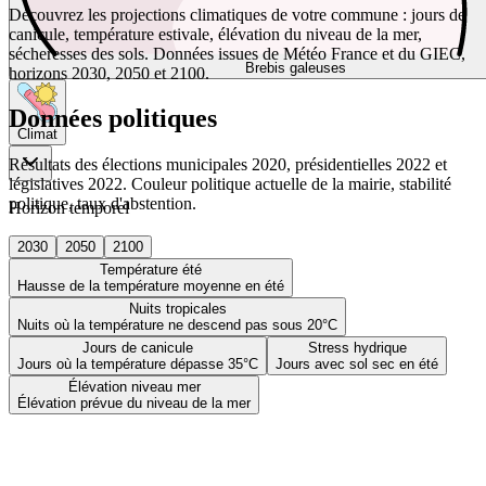
Découvrez les projections climatiques de votre commune : jours de
canicule, température estivale, élévation du niveau de la mer,
sécheresses des sols. Données issues de Météo France et du GIEC,
Brebis galeuses
horizons 2030, 2050 et 2100.
Données politiques
Climat
Résultats des élections municipales 2020, présidentielles 2022 et
législatives 2022. Couleur politique actuelle de la mairie, stabilité
politique, taux d'abstention.
Horizon temporel
2030
2050
2100
Température été
Hausse de la température moyenne en été
Nuits tropicales
Nuits où la température ne descend pas sous 20°C
Jours de canicule
Stress hydrique
Jours où la température dépasse 35°C
Jours avec sol sec en été
Élévation niveau mer
Élévation prévue du niveau de la mer