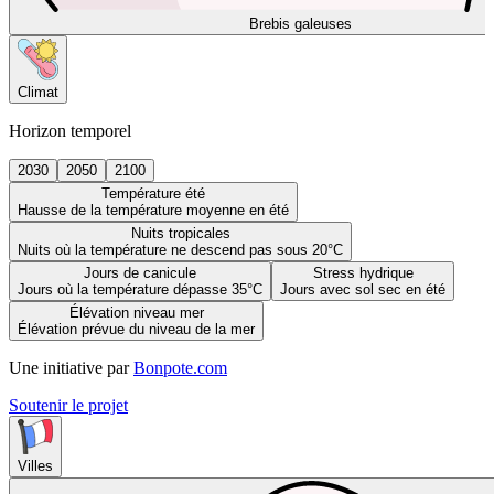
Brebis galeuses
Climat
Horizon temporel
2030
2050
2100
Température été
Hausse de la température moyenne en été
Nuits tropicales
Nuits où la température ne descend pas sous 20°C
Jours de canicule
Stress hydrique
Jours où la température dépasse 35°C
Jours avec sol sec en été
Élévation niveau mer
Élévation prévue du niveau de la mer
Une initiative par
Bonpote.com
Soutenir le projet
Villes