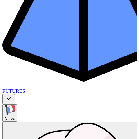
FUTURES
Villes