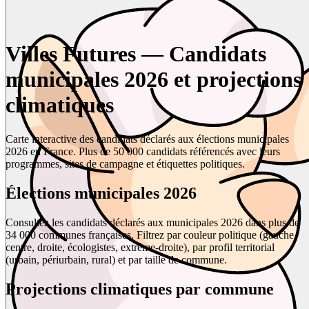
Villes Futures — Candidats
municipales 2026 et projections
climatiques
Carte interactive des candidats déclarés aux élections municipales
2026 en France. Plus de 50 000 candidats référencés avec leurs
programmes, sites de campagne et étiquettes politiques.
Élections municipales 2026
Consultez les candidats déclarés aux municipales 2026 dans plus de
34 000 communes françaises. Filtrez par couleur politique (gauche,
centre, droite, écologistes, extrême-droite), par profil territorial
(urbain, périurbain, rural) et par taille de commune.
Projections climatiques par commune