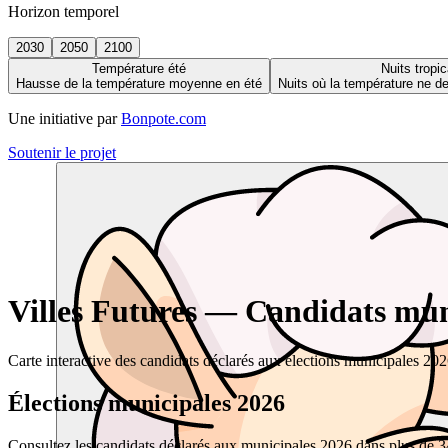
Horizon temporel
2030
2050
2100
Température été
Nuits tropic
Hausse de la température moyenne en été
Nuits où la température ne 
Une initiative par
Bonpote.com
Soutenir le projet
Villes Futures — Candidats muni
Carte interactive des candidats déclarés aux élections municipales 20
Élections municipales 2026
Consultez les candidats déclarés aux municipales 2026 dans plus de 34 0