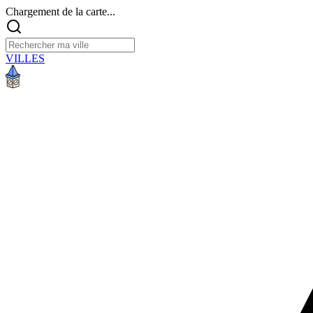
Chargement de la carte...
VILLES