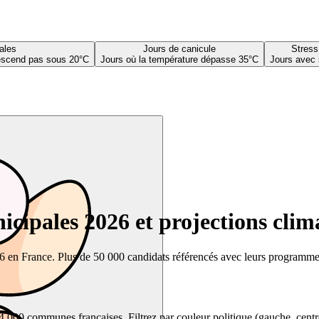
ales
Jours de canicule
Stress
descend pas sous 20°C
Jours où la température dépasse 35°C
Jours avec 
cipales 2026 et projections clim
26 en France. Plus de 50 000 candidats référencés avec leurs programmes,
00 communes françaises. Filtrez par couleur politique (gauche, centre, dr