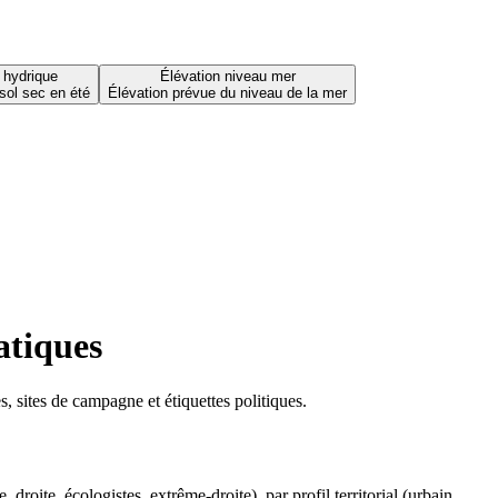
 hydrique
Élévation niveau mer
sol sec en été
Élévation prévue du niveau de la mer
atiques
 sites de campagne et étiquettes politiques.
oite, écologistes, extrême-droite), par profil territorial (urbain,