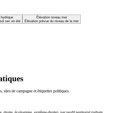
 hydrique
Élévation niveau mer
sol sec en été
Élévation prévue du niveau de la mer
atiques
 sites de campagne et étiquettes politiques.
oite, écologistes, extrême-droite), par profil territorial (urbain,