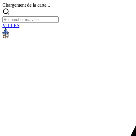
Chargement de la carte...
VILLES