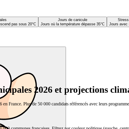
ales
Jours de canicule
Stress
descend pas sous 20°C
Jours où la température dépasse 35°C
Jours avec 
cipales 2026 et projections clim
26 en France. Plus de 50 000 candidats référencés avec leurs programmes,
00 communes françaises. Filtrez par couleur politique (gauche, centre, dr