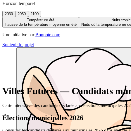
Horizon temporel
2030
2050
2100
Température été
Nuits tropic
Hausse de la température moyenne en été
Nuits où la température ne 
Une initiative par
Bonpote.com
Soutenir le projet
Villes Futures — Candidats muni
Carte interactive des candidats déclarés aux élections municipales 20
Élections municipales 2026
Consultez les candidats déclarés aux municipales 2026 dans plus de 34 0