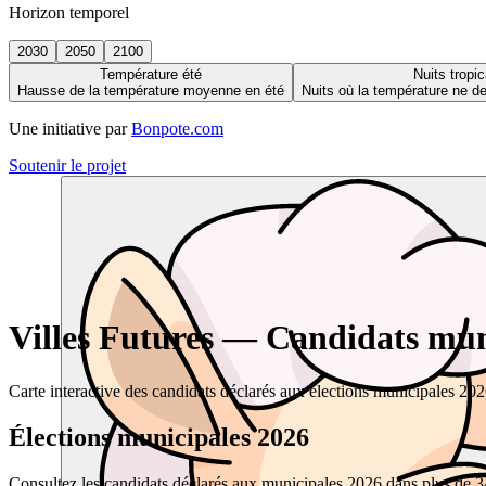
Horizon temporel
2030
2050
2100
Température été
Nuits tropic
Hausse de la température moyenne en été
Nuits où la température ne 
Une initiative par
Bonpote.com
Soutenir le projet
Villes Futures — Candidats muni
Carte interactive des candidats déclarés aux élections municipales 20
Élections municipales 2026
Consultez les candidats déclarés aux municipales 2026 dans plus de 34 0