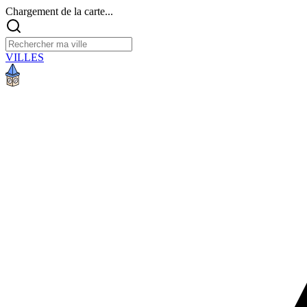
Chargement de la carte...
VILLES