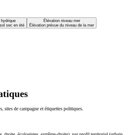
 hydrique
Élévation niveau mer
sol sec en été
Élévation prévue du niveau de la mer
atiques
 sites de campagne et étiquettes politiques.
oite, écologistes, extrême-droite), par profil territorial (urbain,