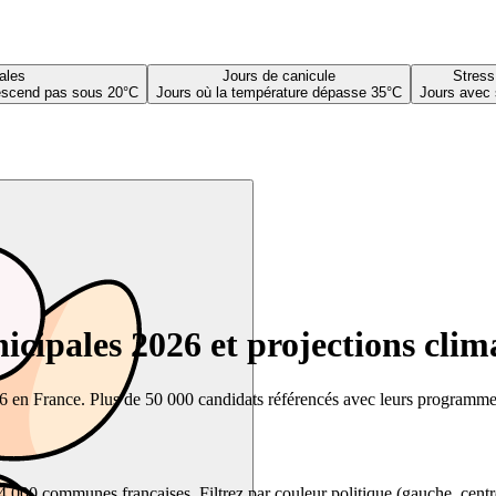
ales
Jours de canicule
Stress
descend pas sous 20°C
Jours où la température dépasse 35°C
Jours avec 
cipales 2026 et projections clim
26 en France. Plus de 50 000 candidats référencés avec leurs programmes,
00 communes françaises. Filtrez par couleur politique (gauche, centre, dr