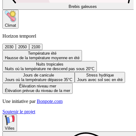
Brebis galeuses
Climat
Horizon temporel
2030
2050
2100
Température été
Hausse de la température moyenne en été
Nuits tropicales
Nuits où la température ne descend pas sous 20°C
Jours de canicule
Stress hydrique
Jours où la température dépasse 35°C
Jours avec sol sec en été
Élévation niveau mer
Élévation prévue du niveau de la mer
Une initiative par
Bonpote.com
Soutenir le projet
Villes