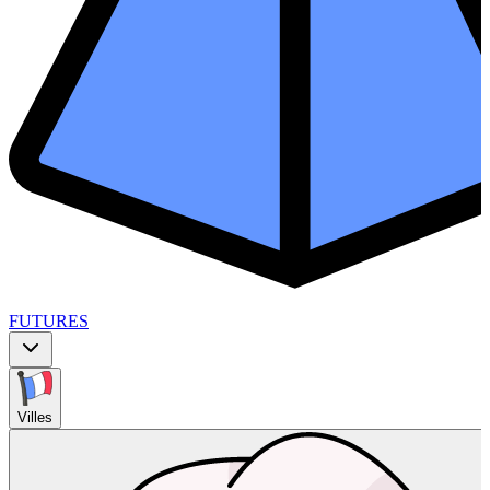
FUTURES
Villes