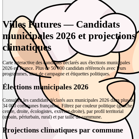
Villes Futures — Candidats
municipales 2026 et projections
climatiques
Carte interactive des candidats déclarés aux élections municipales
2026 en France. Plus de 50 000 candidats référencés avec leurs
programmes, sites de campagne et étiquettes politiques.
Élections municipales 2026
Consultez les candidats déclarés aux municipales 2026 dans plus de
34 000 communes françaises. Filtrez par couleur politique (gauche,
centre, droite, écologistes, extrême-droite), par profil territorial
(urbain, périurbain, rural) et par taille de commune.
Projections climatiques par commune