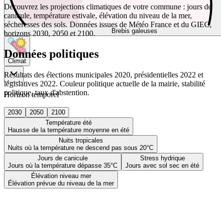
Découvrez les projections climatiques de votre commune : jours de
canicule, température estivale, élévation du niveau de la mer,
sécheresses des sols. Données issues de Météo France et du GIEC,
Brebis galeuses
horizons 2030, 2050 et 2100.
Données politiques
Climat
Résultats des élections municipales 2020, présidentielles 2022 et
législatives 2022. Couleur politique actuelle de la mairie, stabilité
politique, taux d'abstention.
Horizon temporel
2030
2050
2100
Température été
Hausse de la température moyenne en été
Nuits tropicales
Nuits où la température ne descend pas sous 20°C
Jours de canicule
Stress hydrique
Jours où la température dépasse 35°C
Jours avec sol sec en été
Élévation niveau mer
Élévation prévue du niveau de la mer