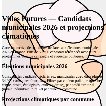
Villes Futures — Candidats
municipales 2026 et projections
climatiques
Carte interactive des candidats déclarés aux élections municipales
2026 en France. Plus de 50 000 candidats référencés avec leurs
programmes, sites de campagne et étiquettes politiques.
Élections municipales 2026
Consultez les candidats déclarés aux municipales 2026 dans plus de
34 000 communes françaises. Filtrez par couleur politique (gauche,
centre, droite, écologistes, extrême-droite), par profil territorial
(urbain, périurbain, rural) et par taille de commune.
Projections climatiques par commune