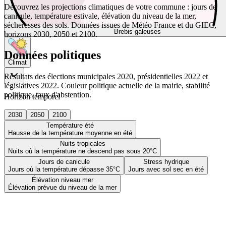
Découvrez les projections climatiques de votre commune : jours de
canicule, température estivale, élévation du niveau de la mer,
sécheresses des sols. Données issues de Météo France et du GIEC,
Brebis galeuses
horizons 2030, 2050 et 2100.
Données politiques
Climat
Résultats des élections municipales 2020, présidentielles 2022 et
législatives 2022. Couleur politique actuelle de la mairie, stabilité
politique, taux d'abstention.
Horizon temporel
2030
2050
2100
Température été
Hausse de la température moyenne en été
Nuits tropicales
Nuits où la température ne descend pas sous 20°C
Jours de canicule
Stress hydrique
Jours où la température dépasse 35°C
Jours avec sol sec en été
Élévation niveau mer
Élévation prévue du niveau de la mer