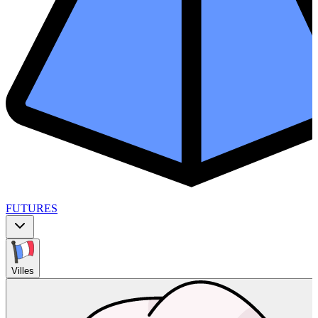
FUTURES
Villes