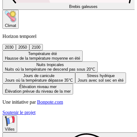
Brebis galeuses
Climat
Horizon temporel
2030
2050
2100
Température été
Hausse de la température moyenne en été
Nuits tropicales
Nuits où la température ne descend pas sous 20°C
Jours de canicule
Stress hydrique
Jours où la température dépasse 35°C
Jours avec sol sec en été
Élévation niveau mer
Élévation prévue du niveau de la mer
Une initiative par
Bonpote.com
Soutenir le projet
Villes