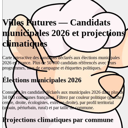
Villes Futures — Candidats
municipales 2026 et projections
climatiques
Carte interactive des candidats déclarés aux élections municipales
2026 en France. Plus de 50 000 candidats référencés avec leurs
programmes, sites de campagne et étiquettes politiques.
Élections municipales 2026
Consultez les candidats déclarés aux municipales 2026 dans plus de
34 000 communes françaises. Filtrez par couleur politique (gauche,
centre, droite, écologistes, extrême-droite), par profil territorial
(urbain, périurbain, rural) et par taille de commune.
Projections climatiques par commune