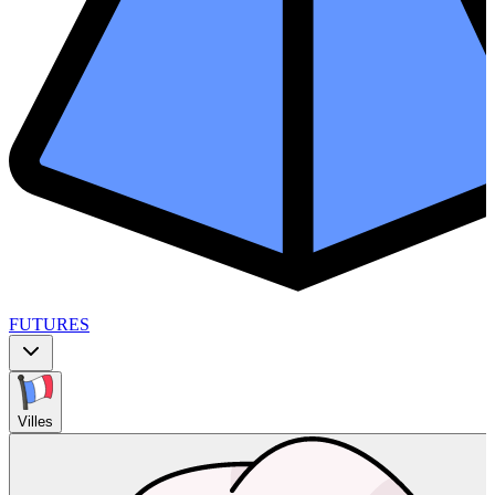
FUTURES
Villes