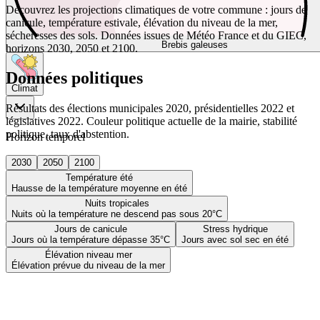
Découvrez les projections climatiques de votre commune : jours de
canicule, température estivale, élévation du niveau de la mer,
sécheresses des sols. Données issues de Météo France et du GIEC,
Brebis galeuses
horizons 2030, 2050 et 2100.
Données politiques
Climat
Résultats des élections municipales 2020, présidentielles 2022 et
législatives 2022. Couleur politique actuelle de la mairie, stabilité
politique, taux d'abstention.
Horizon temporel
2030
2050
2100
Température été
Hausse de la température moyenne en été
Nuits tropicales
Nuits où la température ne descend pas sous 20°C
Jours de canicule
Stress hydrique
Jours où la température dépasse 35°C
Jours avec sol sec en été
Élévation niveau mer
Élévation prévue du niveau de la mer