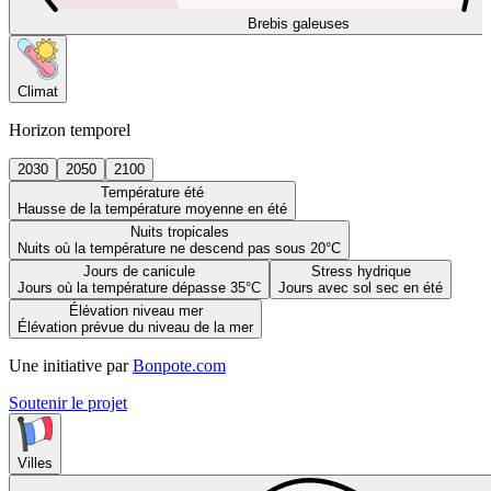
Brebis galeuses
Climat
Horizon temporel
2030
2050
2100
Température été
Hausse de la température moyenne en été
Nuits tropicales
Nuits où la température ne descend pas sous 20°C
Jours de canicule
Stress hydrique
Jours où la température dépasse 35°C
Jours avec sol sec en été
Élévation niveau mer
Élévation prévue du niveau de la mer
Une initiative par
Bonpote.com
Soutenir le projet
Villes