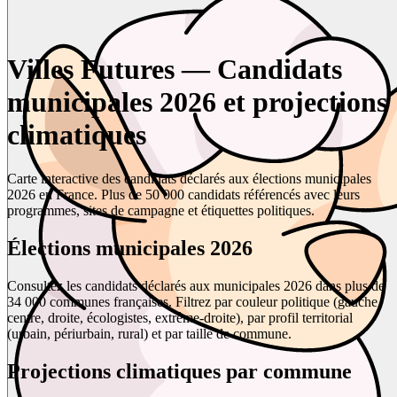
Villes Futures — Candidats
municipales 2026 et projections
climatiques
Carte interactive des candidats déclarés aux élections municipales
2026 en France. Plus de 50 000 candidats référencés avec leurs
programmes, sites de campagne et étiquettes politiques.
Élections municipales 2026
Consultez les candidats déclarés aux municipales 2026 dans plus de
34 000 communes françaises. Filtrez par couleur politique (gauche,
centre, droite, écologistes, extrême-droite), par profil territorial
(urbain, périurbain, rural) et par taille de commune.
Projections climatiques par commune