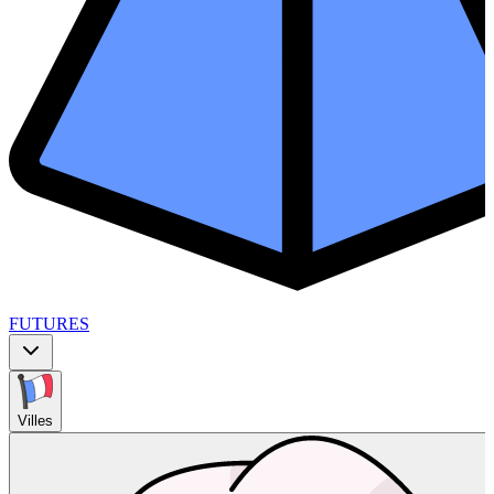
FUTURES
Villes