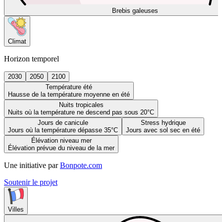
Brebis galeuses
Climat
Horizon temporel
2030
2050
2100
Température été
Hausse de la température moyenne en été
Nuits tropicales
Nuits où la température ne descend pas sous 20°C
Jours de canicule
Stress hydrique
Jours où la température dépasse 35°C
Jours avec sol sec en été
Élévation niveau mer
Élévation prévue du niveau de la mer
Une initiative par
Bonpote.com
Soutenir le projet
Villes