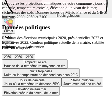
Découvrez les projections climatiques de votre commune : jours de
canicule, température estivale, élévation du niveau de la mer,
sécheresses des sols. Données issues de Météo France et du GIEC,
Brebis galeuses
horizons 2030, 2050 et 2100.
Données politiques
Climat
Résultats des élections municipales 2020, présidentielles 2022 et
législatives 2022. Couleur politique actuelle de la mairie, stabilité
politique, taux d'abstention.
Horizon temporel
2030
2050
2100
Température été
Hausse de la température moyenne en été
Nuits tropicales
Nuits où la température ne descend pas sous 20°C
Jours de canicule
Stress hydrique
Jours où la température dépasse 35°C
Jours avec sol sec en été
Élévation niveau mer
Élévation prévue du niveau de la mer