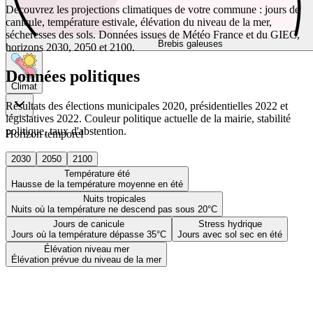
Découvrez les projections climatiques de votre commune : jours de
canicule, température estivale, élévation du niveau de la mer,
sécheresses des sols. Données issues de Météo France et du GIEC,
Brebis galeuses
horizons 2030, 2050 et 2100.
Données politiques
Climat
Résultats des élections municipales 2020, présidentielles 2022 et
législatives 2022. Couleur politique actuelle de la mairie, stabilité
politique, taux d'abstention.
Horizon temporel
2030
2050
2100
Température été
Hausse de la température moyenne en été
Nuits tropicales
Nuits où la température ne descend pas sous 20°C
Jours de canicule
Stress hydrique
Jours où la température dépasse 35°C
Jours avec sol sec en été
Élévation niveau mer
Élévation prévue du niveau de la mer