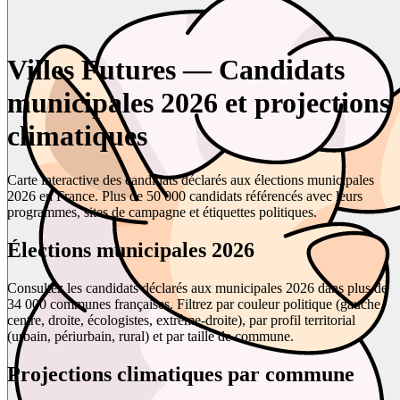
Villes Futures — Candidats
municipales 2026 et projections
climatiques
Carte interactive des candidats déclarés aux élections municipales
2026 en France. Plus de 50 000 candidats référencés avec leurs
programmes, sites de campagne et étiquettes politiques.
Élections municipales 2026
Consultez les candidats déclarés aux municipales 2026 dans plus de
34 000 communes françaises. Filtrez par couleur politique (gauche,
centre, droite, écologistes, extrême-droite), par profil territorial
(urbain, périurbain, rural) et par taille de commune.
Projections climatiques par commune