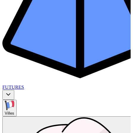
FUTURES
Villes