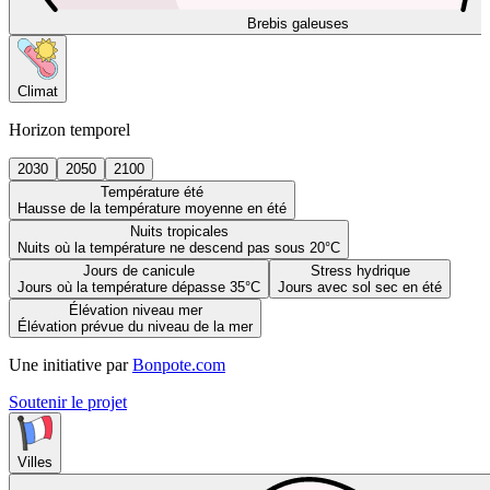
Brebis galeuses
Climat
Horizon temporel
2030
2050
2100
Température été
Hausse de la température moyenne en été
Nuits tropicales
Nuits où la température ne descend pas sous 20°C
Jours de canicule
Stress hydrique
Jours où la température dépasse 35°C
Jours avec sol sec en été
Élévation niveau mer
Élévation prévue du niveau de la mer
Une initiative par
Bonpote.com
Soutenir le projet
Villes