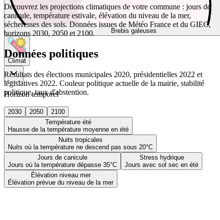
Découvrez les projections climatiques de votre commune : jours de
canicule, température estivale, élévation du niveau de la mer,
sécheresses des sols. Données issues de Météo France et du GIEC,
Brebis galeuses
horizons 2030, 2050 et 2100.
Données politiques
Climat
Résultats des élections municipales 2020, présidentielles 2022 et
législatives 2022. Couleur politique actuelle de la mairie, stabilité
politique, taux d'abstention.
Horizon temporel
2030
2050
2100
Température été
Hausse de la température moyenne en été
Nuits tropicales
Nuits où la température ne descend pas sous 20°C
Jours de canicule
Stress hydrique
Jours où la température dépasse 35°C
Jours avec sol sec en été
Élévation niveau mer
Élévation prévue du niveau de la mer