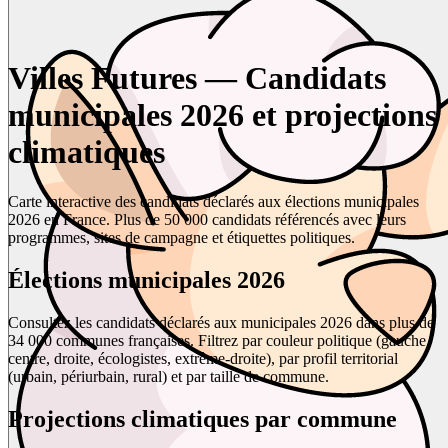
Villes Futures — Candidats
municipales 2026 et projections
climatiques
Carte interactive des candidats déclarés aux élections municipales
2026 en France. Plus de 50 000 candidats référencés avec leurs
programmes, sites de campagne et étiquettes politiques.
Élections municipales 2026
Consultez les candidats déclarés aux municipales 2026 dans plus de
34 000 communes françaises. Filtrez par couleur politique (gauche,
centre, droite, écologistes, extrême-droite), par profil territorial
(urbain, périurbain, rural) et par taille de commune.
Projections climatiques par commune