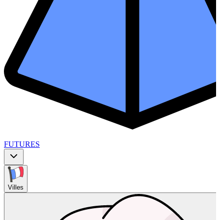
FUTURES
Villes