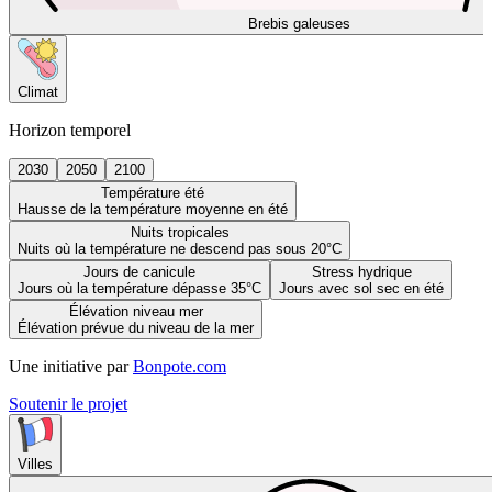
Brebis galeuses
Climat
Horizon temporel
2030
2050
2100
Température été
Hausse de la température moyenne en été
Nuits tropicales
Nuits où la température ne descend pas sous 20°C
Jours de canicule
Stress hydrique
Jours où la température dépasse 35°C
Jours avec sol sec en été
Élévation niveau mer
Élévation prévue du niveau de la mer
Une initiative par
Bonpote.com
Soutenir le projet
Villes