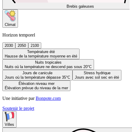
Brebis galeuses
Climat
Horizon temporel
2030
2050
2100
Température été
Hausse de la température moyenne en été
Nuits tropicales
Nuits où la température ne descend pas sous 20°C
Jours de canicule
Stress hydrique
Jours où la température dépasse 35°C
Jours avec sol sec en été
Élévation niveau mer
Élévation prévue du niveau de la mer
Une initiative par
Bonpote.com
Soutenir le projet
Villes