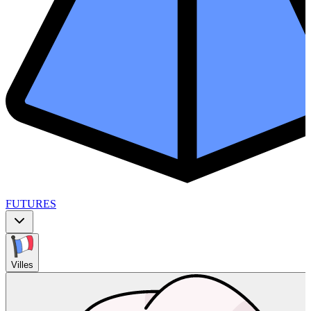
FUTURES
Villes