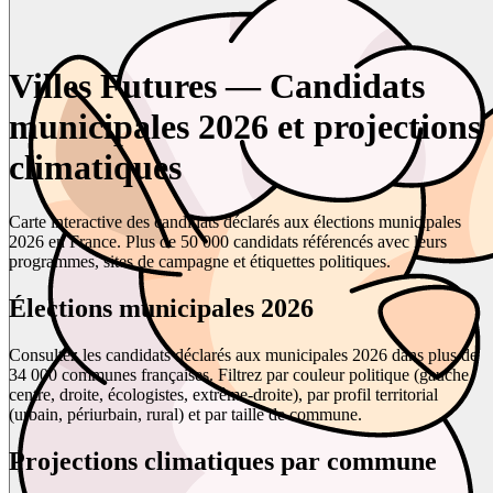
Villes Futures — Candidats
municipales 2026 et projections
climatiques
Carte interactive des candidats déclarés aux élections municipales
2026 en France. Plus de 50 000 candidats référencés avec leurs
programmes, sites de campagne et étiquettes politiques.
Élections municipales 2026
Consultez les candidats déclarés aux municipales 2026 dans plus de
34 000 communes françaises. Filtrez par couleur politique (gauche,
centre, droite, écologistes, extrême-droite), par profil territorial
(urbain, périurbain, rural) et par taille de commune.
Projections climatiques par commune