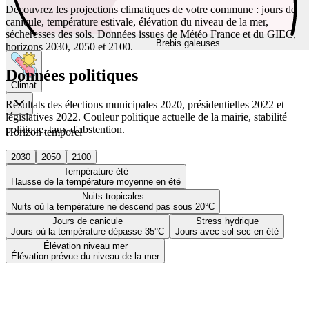
Découvrez les projections climatiques de votre commune : jours de
canicule, température estivale, élévation du niveau de la mer,
sécheresses des sols. Données issues de Météo France et du GIEC,
Brebis galeuses
horizons 2030, 2050 et 2100.
Données politiques
Climat
Résultats des élections municipales 2020, présidentielles 2022 et
législatives 2022. Couleur politique actuelle de la mairie, stabilité
politique, taux d'abstention.
Horizon temporel
2030
2050
2100
Température été
Hausse de la température moyenne en été
Nuits tropicales
Nuits où la température ne descend pas sous 20°C
Jours de canicule
Stress hydrique
Jours où la température dépasse 35°C
Jours avec sol sec en été
Élévation niveau mer
Élévation prévue du niveau de la mer