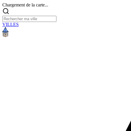
Chargement de la carte...
VILLES