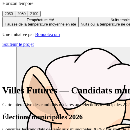
Horizon temporel
2030
2050
2100
Température été
Nuits tropic
Hausse de la température moyenne en été
Nuits où la température ne 
Une initiative par
Bonpote.com
Soutenir le projet
Villes Futures — Candidats muni
Carte interactive des candidats déclarés aux élections municipales 20
Élections municipales 2026
Consultez les candidats déclarés aux municipales 2026 dans plus de 34 0