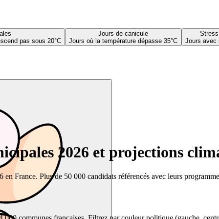
ales
Jours de canicule
Stress
descend pas sous 20°C
Jours où la température dépasse 35°C
Jours avec 
cipales 2026 et projections clim
26 en France. Plus de 50 000 candidats référencés avec leurs programmes,
00 communes françaises. Filtrez par couleur politique (gauche, centre, dr