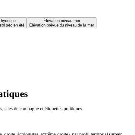
 hydrique
Élévation niveau mer
sol sec en été
Élévation prévue du niveau de la mer
atiques
 sites de campagne et étiquettes politiques.
oite, écologistes, extrême-droite), par profil territorial (urbain,