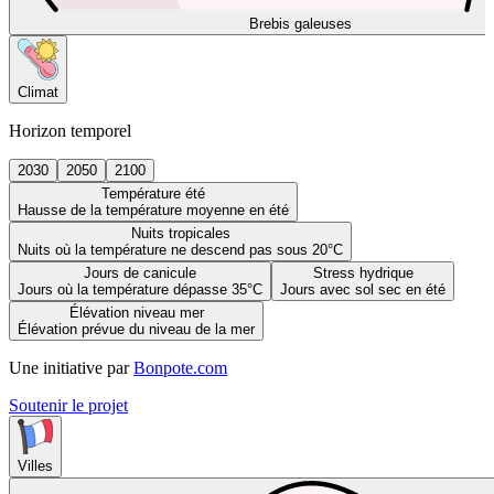
Brebis galeuses
Climat
Horizon temporel
2030
2050
2100
Température été
Hausse de la température moyenne en été
Nuits tropicales
Nuits où la température ne descend pas sous 20°C
Jours de canicule
Stress hydrique
Jours où la température dépasse 35°C
Jours avec sol sec en été
Élévation niveau mer
Élévation prévue du niveau de la mer
Une initiative par
Bonpote.com
Soutenir le projet
Villes