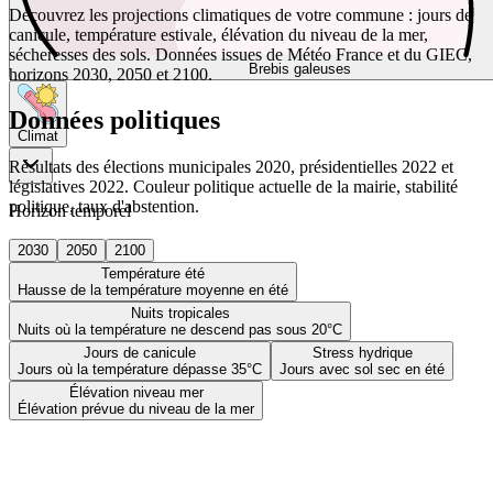
Découvrez les projections climatiques de votre commune : jours de
canicule, température estivale, élévation du niveau de la mer,
sécheresses des sols. Données issues de Météo France et du GIEC,
Brebis galeuses
horizons 2030, 2050 et 2100.
Données politiques
Climat
Résultats des élections municipales 2020, présidentielles 2022 et
législatives 2022. Couleur politique actuelle de la mairie, stabilité
politique, taux d'abstention.
Horizon temporel
2030
2050
2100
Température été
Hausse de la température moyenne en été
Nuits tropicales
Nuits où la température ne descend pas sous 20°C
Jours de canicule
Stress hydrique
Jours où la température dépasse 35°C
Jours avec sol sec en été
Élévation niveau mer
Élévation prévue du niveau de la mer