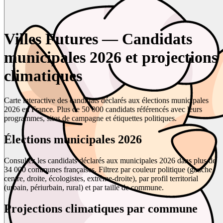
Villes Futures — Candidats
municipales 2026 et projections
climatiques
Carte interactive des candidats déclarés aux élections municipales
2026 en France. Plus de 50 000 candidats référencés avec leurs
programmes, sites de campagne et étiquettes politiques.
Élections municipales 2026
Consultez les candidats déclarés aux municipales 2026 dans plus de
34 000 communes françaises. Filtrez par couleur politique (gauche,
centre, droite, écologistes, extrême-droite), par profil territorial
(urbain, périurbain, rural) et par taille de commune.
Projections climatiques par commune