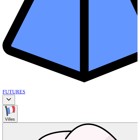
FUTURES
Villes