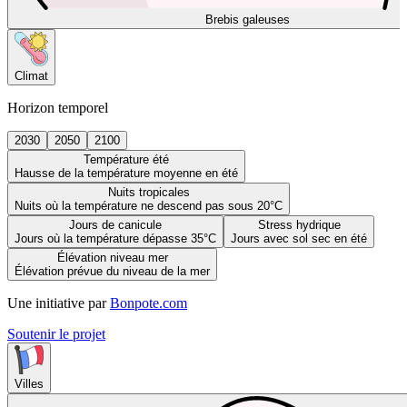
Brebis galeuses
Climat
Horizon temporel
2030
2050
2100
Température été
Hausse de la température moyenne en été
Nuits tropicales
Nuits où la température ne descend pas sous 20°C
Jours de canicule
Stress hydrique
Jours où la température dépasse 35°C
Jours avec sol sec en été
Élévation niveau mer
Élévation prévue du niveau de la mer
Une initiative par
Bonpote.com
Soutenir le projet
Villes