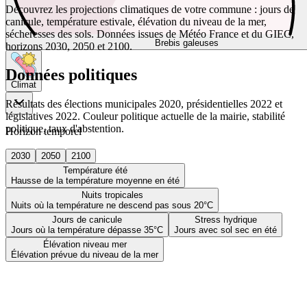
Découvrez les projections climatiques de votre commune : jours de
canicule, température estivale, élévation du niveau de la mer,
sécheresses des sols. Données issues de Météo France et du GIEC,
Brebis galeuses
horizons 2030, 2050 et 2100.
Données politiques
Climat
Résultats des élections municipales 2020, présidentielles 2022 et
législatives 2022. Couleur politique actuelle de la mairie, stabilité
politique, taux d'abstention.
Horizon temporel
2030
2050
2100
Température été
Hausse de la température moyenne en été
Nuits tropicales
Nuits où la température ne descend pas sous 20°C
Jours de canicule
Stress hydrique
Jours où la température dépasse 35°C
Jours avec sol sec en été
Élévation niveau mer
Élévation prévue du niveau de la mer