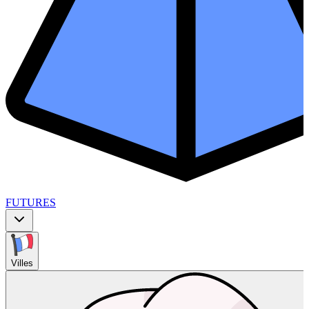
FUTURES
Villes