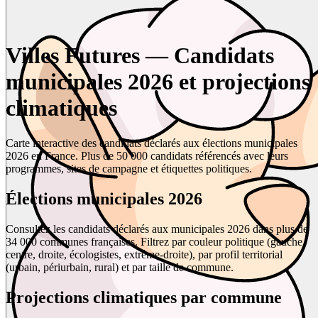
Villes Futures — Candidats
municipales 2026 et projections
climatiques
Carte interactive des candidats déclarés aux élections municipales
2026 en France. Plus de 50 000 candidats référencés avec leurs
programmes, sites de campagne et étiquettes politiques.
Élections municipales 2026
Consultez les candidats déclarés aux municipales 2026 dans plus de
34 000 communes françaises. Filtrez par couleur politique (gauche,
centre, droite, écologistes, extrême-droite), par profil territorial
(urbain, périurbain, rural) et par taille de commune.
Projections climatiques par commune