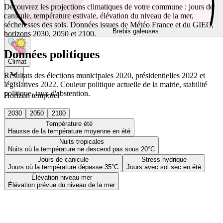
Découvrez les projections climatiques de votre commune : jours de
canicule, température estivale, élévation du niveau de la mer,
sécheresses des sols. Données issues de Météo France et du GIEC,
Brebis galeuses
horizons 2030, 2050 et 2100.
Données politiques
Climat
Résultats des élections municipales 2020, présidentielles 2022 et
législatives 2022. Couleur politique actuelle de la mairie, stabilité
politique, taux d'abstention.
Horizon temporel
2030
2050
2100
Température été
Hausse de la température moyenne en été
Nuits tropicales
Nuits où la température ne descend pas sous 20°C
Jours de canicule
Stress hydrique
Jours où la température dépasse 35°C
Jours avec sol sec en été
Élévation niveau mer
Élévation prévue du niveau de la mer