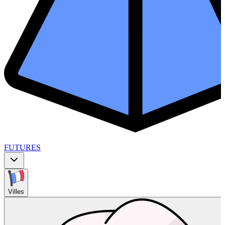
FUTURES
Villes