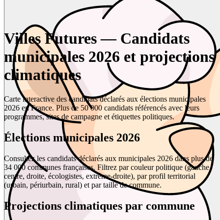
Villes Futures — Candidats
municipales 2026 et projections
climatiques
Carte interactive des candidats déclarés aux élections municipales
2026 en France. Plus de 50 000 candidats référencés avec leurs
programmes, sites de campagne et étiquettes politiques.
Élections municipales 2026
Consultez les candidats déclarés aux municipales 2026 dans plus de
34 000 communes françaises. Filtrez par couleur politique (gauche,
centre, droite, écologistes, extrême-droite), par profil territorial
(urbain, périurbain, rural) et par taille de commune.
Projections climatiques par commune