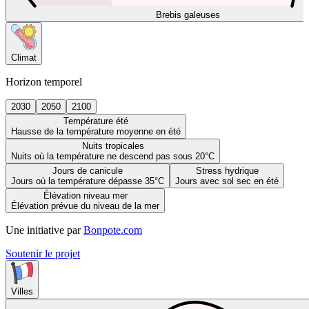
Brebis galeuses
Climat
Horizon temporel
2030
2050
2100
Température été
Hausse de la température moyenne en été
Nuits tropicales
Nuits où la température ne descend pas sous 20°C
Jours de canicule
Stress hydrique
Jours où la température dépasse 35°C
Jours avec sol sec en été
Élévation niveau mer
Élévation prévue du niveau de la mer
Une initiative par
Bonpote.com
Soutenir le projet
Villes