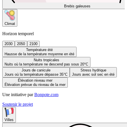
Brebis galeuses
Climat
Horizon temporel
2030
2050
2100
Température été
Hausse de la température moyenne en été
Nuits tropicales
Nuits où la température ne descend pas sous 20°C
Jours de canicule
Stress hydrique
Jours où la température dépasse 35°C
Jours avec sol sec en été
Élévation niveau mer
Élévation prévue du niveau de la mer
Une initiative par
Bonpote.com
Soutenir le projet
Villes