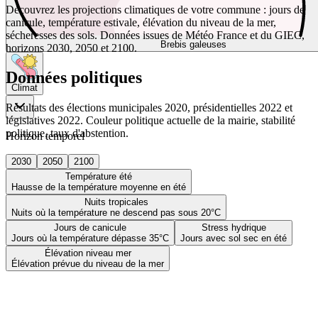
Découvrez les projections climatiques de votre commune : jours de
canicule, température estivale, élévation du niveau de la mer,
sécheresses des sols. Données issues de Météo France et du GIEC,
Brebis galeuses
horizons 2030, 2050 et 2100.
Données politiques
Climat
Résultats des élections municipales 2020, présidentielles 2022 et
législatives 2022. Couleur politique actuelle de la mairie, stabilité
politique, taux d'abstention.
Horizon temporel
2030
2050
2100
Température été
Hausse de la température moyenne en été
Nuits tropicales
Nuits où la température ne descend pas sous 20°C
Jours de canicule
Stress hydrique
Jours où la température dépasse 35°C
Jours avec sol sec en été
Élévation niveau mer
Élévation prévue du niveau de la mer