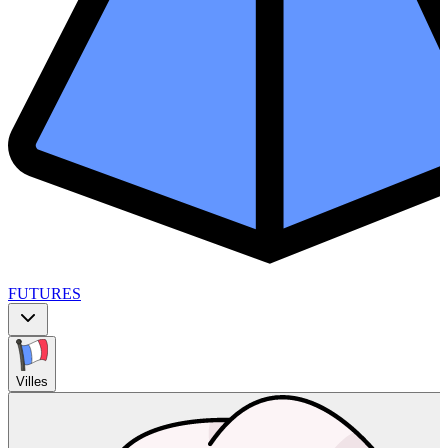
FUTURES
Villes