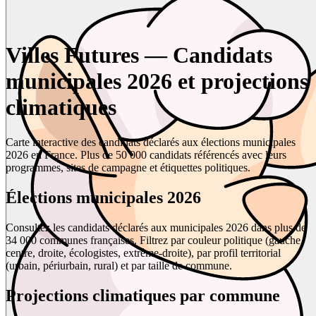
Villes Futures — Candidats
municipales 2026 et projections
climatiques
Carte interactive des candidats déclarés aux élections municipales
2026 en France. Plus de 50 000 candidats référencés avec leurs
programmes, sites de campagne et étiquettes politiques.
Élections municipales 2026
Consultez les candidats déclarés aux municipales 2026 dans plus de
34 000 communes françaises. Filtrez par couleur politique (gauche,
centre, droite, écologistes, extrême-droite), par profil territorial
(urbain, périurbain, rural) et par taille de commune.
Projections climatiques par commune