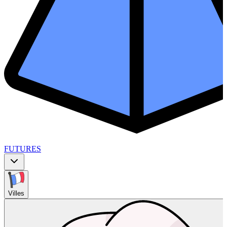
FUTURES
Villes