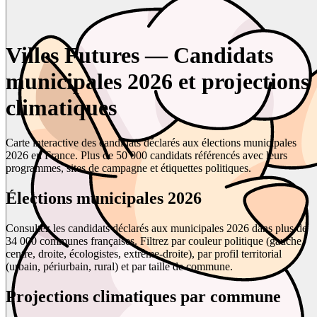
Villes Futures — Candidats
municipales 2026 et projections
climatiques
Carte interactive des candidats déclarés aux élections municipales
2026 en France. Plus de 50 000 candidats référencés avec leurs
programmes, sites de campagne et étiquettes politiques.
Élections municipales 2026
Consultez les candidats déclarés aux municipales 2026 dans plus de
34 000 communes françaises. Filtrez par couleur politique (gauche,
centre, droite, écologistes, extrême-droite), par profil territorial
(urbain, périurbain, rural) et par taille de commune.
Projections climatiques par commune