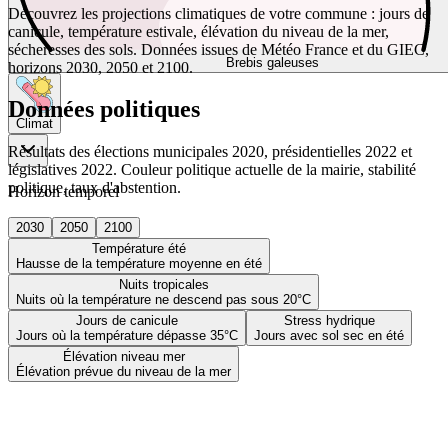
Découvrez les projections climatiques de votre commune : jours de
canicule, température estivale, élévation du niveau de la mer,
sécheresses des sols. Données issues de Météo France et du GIEC,
Brebis galeuses
horizons 2030, 2050 et 2100.
Données politiques
Climat
Résultats des élections municipales 2020, présidentielles 2022 et
législatives 2022. Couleur politique actuelle de la mairie, stabilité
politique, taux d'abstention.
Horizon temporel
2030
2050
2100
Température été
Hausse de la température moyenne en été
Nuits tropicales
Nuits où la température ne descend pas sous 20°C
Jours de canicule
Stress hydrique
Jours où la température dépasse 35°C
Jours avec sol sec en été
Élévation niveau mer
Élévation prévue du niveau de la mer