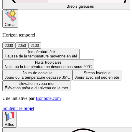
Brebis galeuses
Climat
Horizon temporel
2030
2050
2100
Température été
Hausse de la température moyenne en été
Nuits tropicales
Nuits où la température ne descend pas sous 20°C
Jours de canicule
Stress hydrique
Jours où la température dépasse 35°C
Jours avec sol sec en été
Élévation niveau mer
Élévation prévue du niveau de la mer
Une initiative par
Bonpote.com
Soutenir le projet
Villes