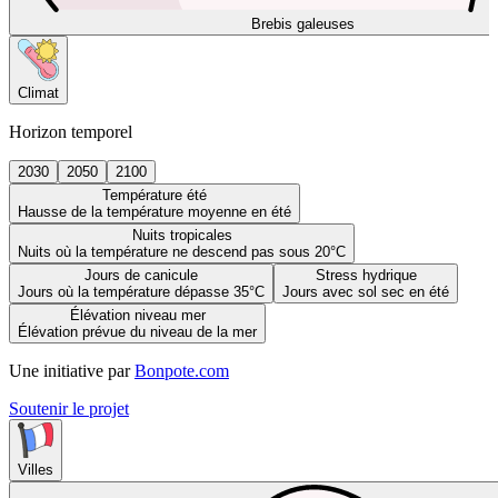
Brebis galeuses
Climat
Horizon temporel
2030
2050
2100
Température été
Hausse de la température moyenne en été
Nuits tropicales
Nuits où la température ne descend pas sous 20°C
Jours de canicule
Stress hydrique
Jours où la température dépasse 35°C
Jours avec sol sec en été
Élévation niveau mer
Élévation prévue du niveau de la mer
Une initiative par
Bonpote.com
Soutenir le projet
Villes