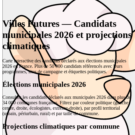
Villes Futures — Candidats
municipales 2026 et projections
climatiques
Carte interactive des candidats déclarés aux élections municipales
2026 en France. Plus de 50 000 candidats référencés avec leurs
programmes, sites de campagne et étiquettes politiques.
Élections municipales 2026
Consultez les candidats déclarés aux municipales 2026 dans plus de
34 000 communes françaises. Filtrez par couleur politique (gauche,
centre, droite, écologistes, extrême-droite), par profil territorial
(urbain, périurbain, rural) et par taille de commune.
Projections climatiques par commune