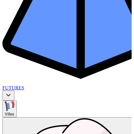
FUTURES
Villes