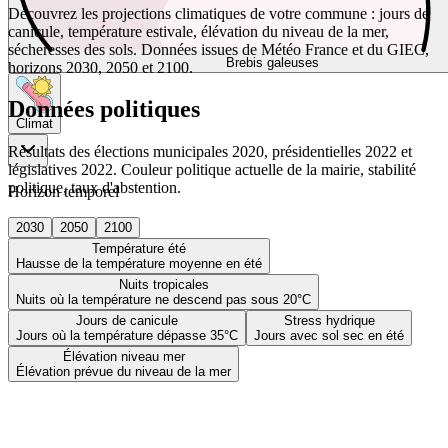
Découvrez les projections climatiques de votre commune : jours de
canicule, température estivale, élévation du niveau de la mer,
sécheresses des sols. Données issues de Météo France et du GIEC,
Brebis galeuses
horizons 2030, 2050 et 2100.
Données politiques
Climat
Résultats des élections municipales 2020, présidentielles 2022 et
législatives 2022. Couleur politique actuelle de la mairie, stabilité
politique, taux d'abstention.
Horizon temporel
2030
2050
2100
Température été
Hausse de la température moyenne en été
Nuits tropicales
Nuits où la température ne descend pas sous 20°C
Jours de canicule
Stress hydrique
Jours où la température dépasse 35°C
Jours avec sol sec en été
Élévation niveau mer
Élévation prévue du niveau de la mer