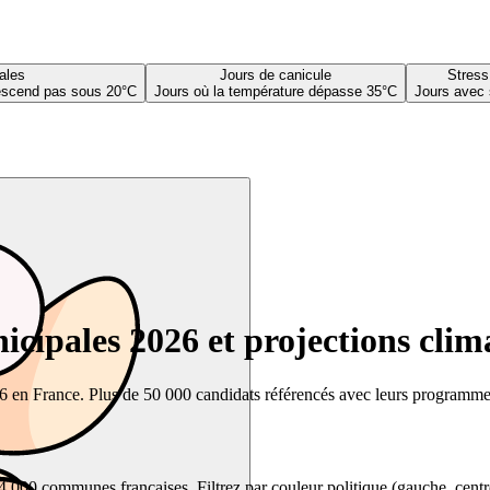
ales
Jours de canicule
Stress
descend pas sous 20°C
Jours où la température dépasse 35°C
Jours avec 
cipales 2026 et projections clim
26 en France. Plus de 50 000 candidats référencés avec leurs programmes,
00 communes françaises. Filtrez par couleur politique (gauche, centre, dr