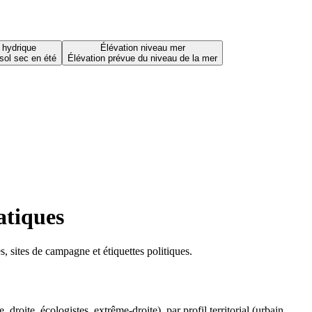
 hydrique
Élévation niveau mer
sol sec en été
Élévation prévue du niveau de la mer
atiques
 sites de campagne et étiquettes politiques.
oite, écologistes, extrême-droite), par profil territorial (urbain,