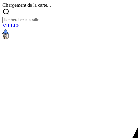
Chargement de la carte...
VILLES