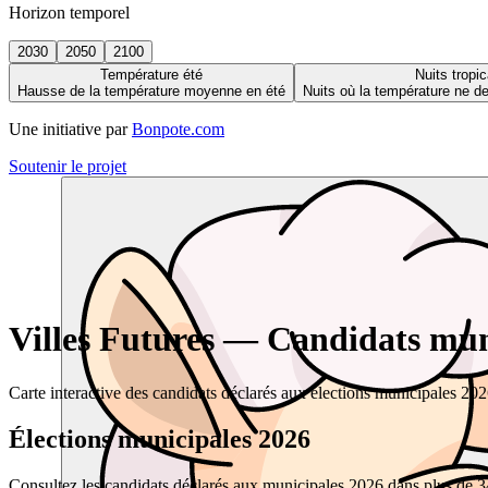
Horizon temporel
2030
2050
2100
Température été
Nuits tropic
Hausse de la température moyenne en été
Nuits où la température ne 
Une initiative par
Bonpote.com
Soutenir le projet
Villes Futures — Candidats muni
Carte interactive des candidats déclarés aux élections municipales 20
Élections municipales 2026
Consultez les candidats déclarés aux municipales 2026 dans plus de 34 0