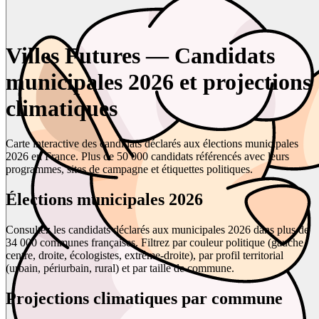
Villes Futures — Candidats
municipales 2026 et projections
climatiques
Carte interactive des candidats déclarés aux élections municipales
2026 en France. Plus de 50 000 candidats référencés avec leurs
programmes, sites de campagne et étiquettes politiques.
Élections municipales 2026
Consultez les candidats déclarés aux municipales 2026 dans plus de
34 000 communes françaises. Filtrez par couleur politique (gauche,
centre, droite, écologistes, extrême-droite), par profil territorial
(urbain, périurbain, rural) et par taille de commune.
Projections climatiques par commune