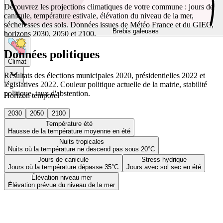
Découvrez les projections climatiques de votre commune : jours de
canicule, température estivale, élévation du niveau de la mer,
sécheresses des sols. Données issues de Météo France et du GIEC,
Brebis galeuses
horizons 2030, 2050 et 2100.
Données politiques
Climat
Résultats des élections municipales 2020, présidentielles 2022 et
législatives 2022. Couleur politique actuelle de la mairie, stabilité
politique, taux d'abstention.
Horizon temporel
2030
2050
2100
Température été
Hausse de la température moyenne en été
Nuits tropicales
Nuits où la température ne descend pas sous 20°C
Jours de canicule
Stress hydrique
Jours où la température dépasse 35°C
Jours avec sol sec en été
Élévation niveau mer
Élévation prévue du niveau de la mer