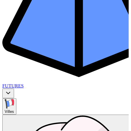
FUTURES
Villes