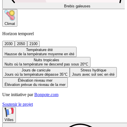
Brebis galeuses
Climat
Horizon temporel
2030
2050
2100
Température été
Hausse de la température moyenne en été
Nuits tropicales
Nuits où la température ne descend pas sous 20°C
Jours de canicule
Stress hydrique
Jours où la température dépasse 35°C
Jours avec sol sec en été
Élévation niveau mer
Élévation prévue du niveau de la mer
Une initiative par
Bonpote.com
Soutenir le projet
Villes