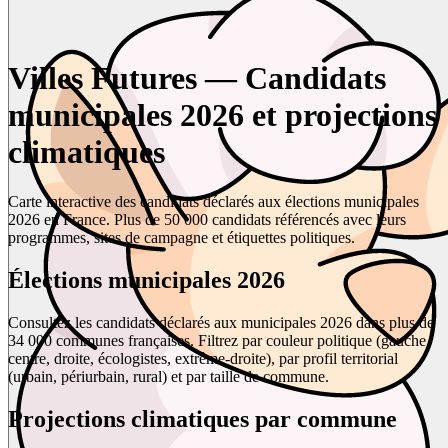
Villes Futures — Candidats
municipales 2026 et projections
climatiques
Carte interactive des candidats déclarés aux élections municipales
2026 en France. Plus de 50 000 candidats référencés avec leurs
programmes, sites de campagne et étiquettes politiques.
Élections municipales 2026
Consultez les candidats déclarés aux municipales 2026 dans plus de
34 000 communes françaises. Filtrez par couleur politique (gauche,
centre, droite, écologistes, extrême-droite), par profil territorial
(urbain, périurbain, rural) et par taille de commune.
Projections climatiques par commune