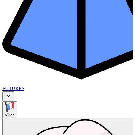
FUTURES
Villes