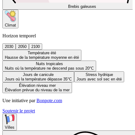
Brebis galeuses
Climat
Horizon temporel
2030
2050
2100
Température été
Hausse de la température moyenne en été
Nuits tropicales
Nuits où la température ne descend pas sous 20°C
Jours de canicule
Stress hydrique
Jours où la température dépasse 35°C
Jours avec sol sec en été
Élévation niveau mer
Élévation prévue du niveau de la mer
Une initiative par
Bonpote.com
Soutenir le projet
Villes