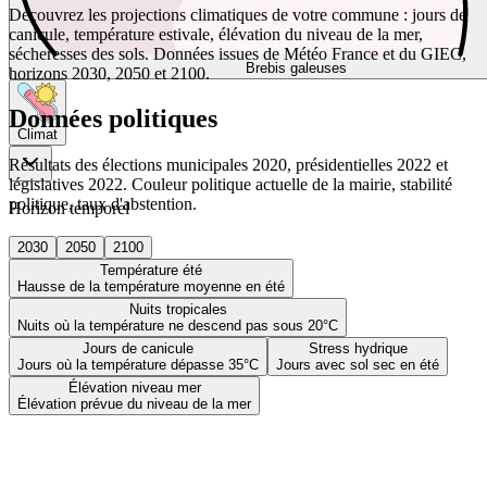
Découvrez les projections climatiques de votre commune : jours de
canicule, température estivale, élévation du niveau de la mer,
sécheresses des sols. Données issues de Météo France et du GIEC,
Brebis galeuses
horizons 2030, 2050 et 2100.
Données politiques
Climat
Résultats des élections municipales 2020, présidentielles 2022 et
législatives 2022. Couleur politique actuelle de la mairie, stabilité
politique, taux d'abstention.
Horizon temporel
2030
2050
2100
Température été
Hausse de la température moyenne en été
Nuits tropicales
Nuits où la température ne descend pas sous 20°C
Jours de canicule
Stress hydrique
Jours où la température dépasse 35°C
Jours avec sol sec en été
Élévation niveau mer
Élévation prévue du niveau de la mer