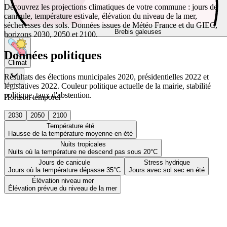
Découvrez les projections climatiques de votre commune : jours de
canicule, température estivale, élévation du niveau de la mer,
sécheresses des sols. Données issues de Météo France et du GIEC,
Brebis galeuses
horizons 2030, 2050 et 2100.
Données politiques
Climat
Résultats des élections municipales 2020, présidentielles 2022 et
législatives 2022. Couleur politique actuelle de la mairie, stabilité
politique, taux d'abstention.
Horizon temporel
2030
2050
2100
Température été
Hausse de la température moyenne en été
Nuits tropicales
Nuits où la température ne descend pas sous 20°C
Jours de canicule
Stress hydrique
Jours où la température dépasse 35°C
Jours avec sol sec en été
Élévation niveau mer
Élévation prévue du niveau de la mer