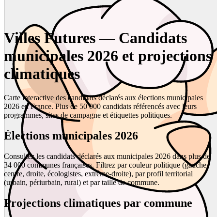
Villes Futures — Candidats
municipales 2026 et projections
climatiques
Carte interactive des candidats déclarés aux élections municipales
2026 en France. Plus de 50 000 candidats référencés avec leurs
programmes, sites de campagne et étiquettes politiques.
Élections municipales 2026
Consultez les candidats déclarés aux municipales 2026 dans plus de
34 000 communes françaises. Filtrez par couleur politique (gauche,
centre, droite, écologistes, extrême-droite), par profil territorial
(urbain, périurbain, rural) et par taille de commune.
Projections climatiques par commune