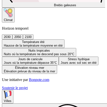
Brebis galeuses
Climat
Horizon temporel
2030
2050
2100
Température été
Hausse de la température moyenne en été
Nuits tropicales
Nuits où la température ne descend pas sous 20°C
Jours de canicule
Stress hydrique
Jours où la température dépasse 35°C
Jours avec sol sec en été
Élévation niveau mer
Élévation prévue du niveau de la mer
Une initiative par
Bonpote.com
Soutenir le projet
Villes