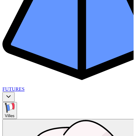
FUTURES
Villes