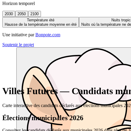
Horizon temporel
2030
2050
2100
Température été
Nuits tropic
Hausse de la température moyenne en été
Nuits où la température ne 
Une initiative par
Bonpote.com
Soutenir le projet
Villes Futures — Candidats muni
Carte interactive des candidats déclarés aux élections municipales 20
Élections municipales 2026
Consultez les candidats déclarés aux municipales 2026 dans plus de 34 0