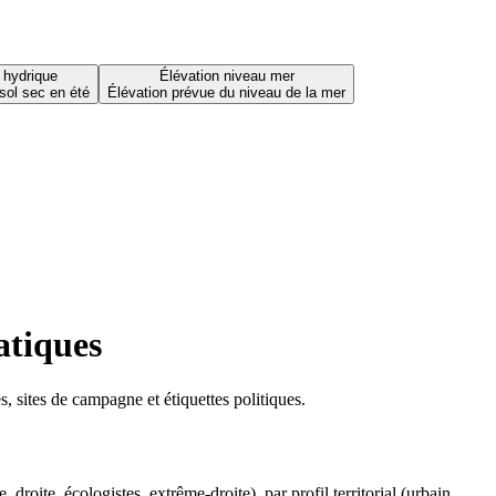
 hydrique
Élévation niveau mer
sol sec en été
Élévation prévue du niveau de la mer
atiques
 sites de campagne et étiquettes politiques.
oite, écologistes, extrême-droite), par profil territorial (urbain,