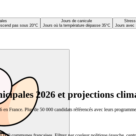
ales
Jours de canicule
Stress
descend pas sous 20°C
Jours où la température dépasse 35°C
Jours avec 
cipales 2026 et projections clim
26 en France. Plus de 50 000 candidats référencés avec leurs programmes,
00 communes françaises. Filtrez par couleur politique (gauche, centre, dr