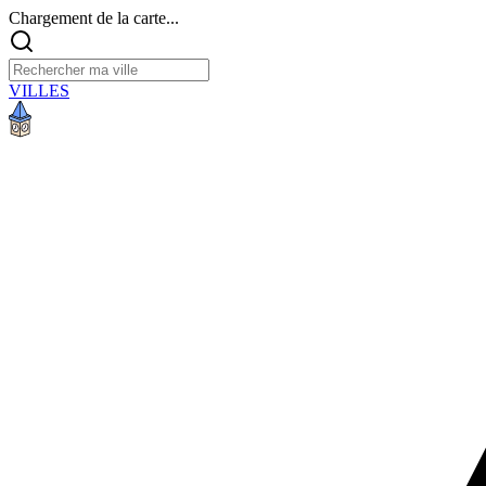
Chargement de la carte...
VILLES