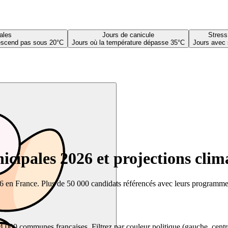
ales
Jours de canicule
Stress
descend pas sous 20°C
Jours où la température dépasse 35°C
Jours avec 
cipales 2026 et projections clim
26 en France. Plus de 50 000 candidats référencés avec leurs programmes,
00 communes françaises. Filtrez par couleur politique (gauche, centre, dr