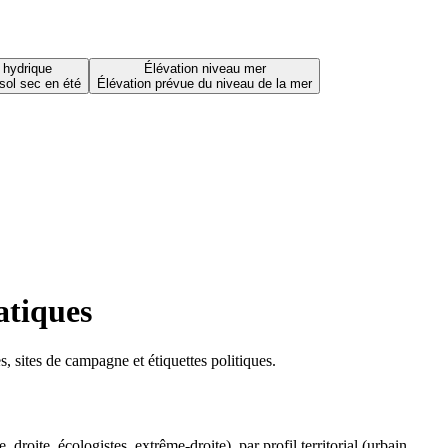
 hydrique
Élévation niveau mer
sol sec en été
Élévation prévue du niveau de la mer
atiques
 sites de campagne et étiquettes politiques.
oite, écologistes, extrême-droite), par profil territorial (urbain,