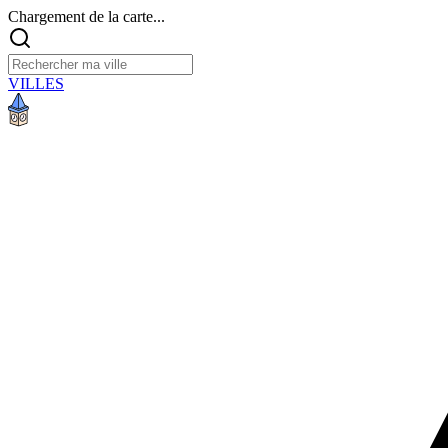
Chargement de la carte...
VILLES