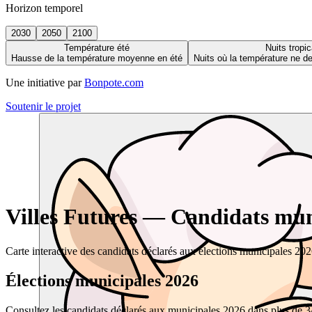
Horizon temporel
2030
2050
2100
Température été
Nuits tropic
Hausse de la température moyenne en été
Nuits où la température ne 
Une initiative par
Bonpote.com
Soutenir le projet
Villes Futures — Candidats muni
Carte interactive des candidats déclarés aux élections municipales 20
Élections municipales 2026
Consultez les candidats déclarés aux municipales 2026 dans plus de 34 0