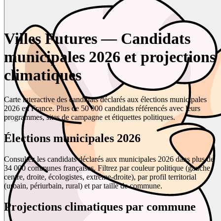
Villes Futures — Candidats
municipales 2026 et projections
climatiques
Carte interactive des candidats déclarés aux élections municipales
2026 en France. Plus de 50 000 candidats référencés avec leurs
programmes, sites de campagne et étiquettes politiques.
Élections municipales 2026
Consultez les candidats déclarés aux municipales 2026 dans plus de
34 000 communes françaises. Filtrez par couleur politique (gauche,
centre, droite, écologistes, extrême-droite), par profil territorial
(urbain, périurbain, rural) et par taille de commune.
Projections climatiques par commune