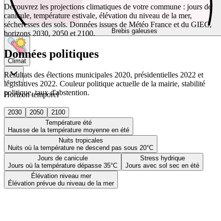
Découvrez les projections climatiques de votre commune : jours de
canicule, température estivale, élévation du niveau de la mer,
sécheresses des sols. Données issues de Météo France et du GIEC,
Brebis galeuses
horizons 2030, 2050 et 2100.
Données politiques
Climat
Résultats des élections municipales 2020, présidentielles 2022 et
législatives 2022. Couleur politique actuelle de la mairie, stabilité
politique, taux d'abstention.
Horizon temporel
2030
2050
2100
Température été
Hausse de la température moyenne en été
Nuits tropicales
Nuits où la température ne descend pas sous 20°C
Jours de canicule
Stress hydrique
Jours où la température dépasse 35°C
Jours avec sol sec en été
Élévation niveau mer
Élévation prévue du niveau de la mer