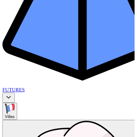
FUTURES
Villes