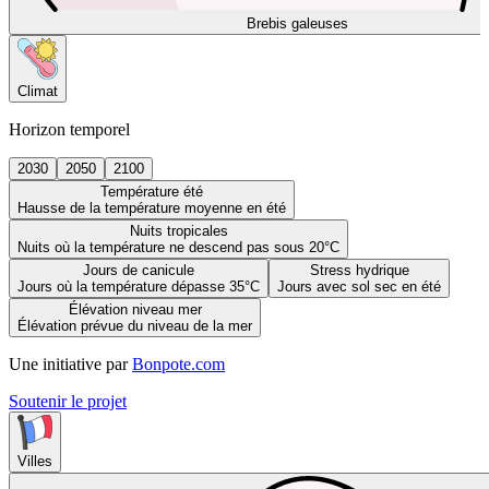
Brebis galeuses
Climat
Horizon temporel
2030
2050
2100
Température été
Hausse de la température moyenne en été
Nuits tropicales
Nuits où la température ne descend pas sous 20°C
Jours de canicule
Stress hydrique
Jours où la température dépasse 35°C
Jours avec sol sec en été
Élévation niveau mer
Élévation prévue du niveau de la mer
Une initiative par
Bonpote.com
Soutenir le projet
Villes