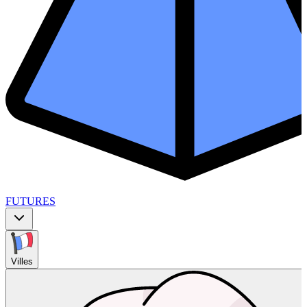
FUTURES
Villes