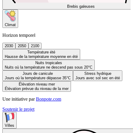
Brebis galeuses
Climat
Horizon temporel
2030
2050
2100
Température été
Hausse de la température moyenne en été
Nuits tropicales
Nuits où la température ne descend pas sous 20°C
Jours de canicule
Stress hydrique
Jours où la température dépasse 35°C
Jours avec sol sec en été
Élévation niveau mer
Élévation prévue du niveau de la mer
Une initiative par
Bonpote.com
Soutenir le projet
Villes