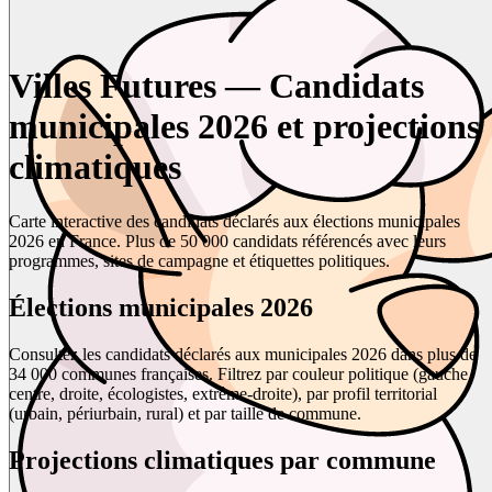
Villes Futures — Candidats
municipales 2026 et projections
climatiques
Carte interactive des candidats déclarés aux élections municipales
2026 en France. Plus de 50 000 candidats référencés avec leurs
programmes, sites de campagne et étiquettes politiques.
Élections municipales 2026
Consultez les candidats déclarés aux municipales 2026 dans plus de
34 000 communes françaises. Filtrez par couleur politique (gauche,
centre, droite, écologistes, extrême-droite), par profil territorial
(urbain, périurbain, rural) et par taille de commune.
Projections climatiques par commune