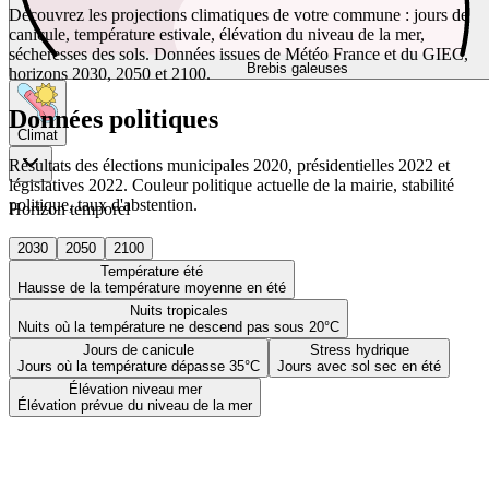
Découvrez les projections climatiques de votre commune : jours de
canicule, température estivale, élévation du niveau de la mer,
sécheresses des sols. Données issues de Météo France et du GIEC,
Brebis galeuses
horizons 2030, 2050 et 2100.
Données politiques
Climat
Résultats des élections municipales 2020, présidentielles 2022 et
législatives 2022. Couleur politique actuelle de la mairie, stabilité
politique, taux d'abstention.
Horizon temporel
2030
2050
2100
Température été
Hausse de la température moyenne en été
Nuits tropicales
Nuits où la température ne descend pas sous 20°C
Jours de canicule
Stress hydrique
Jours où la température dépasse 35°C
Jours avec sol sec en été
Élévation niveau mer
Élévation prévue du niveau de la mer