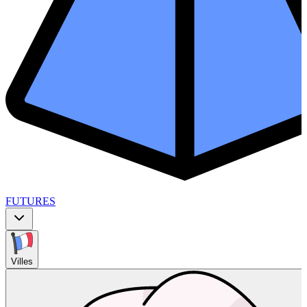
FUTURES
Villes