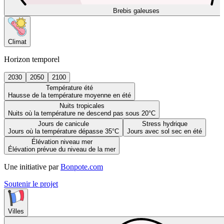
Brebis galeuses
Climat
Horizon temporel
2030
2050
2100
Température été
Hausse de la température moyenne en été
Nuits tropicales
Nuits où la température ne descend pas sous 20°C
Jours de canicule
Stress hydrique
Jours où la température dépasse 35°C
Jours avec sol sec en été
Élévation niveau mer
Élévation prévue du niveau de la mer
Une initiative par
Bonpote.com
Soutenir le projet
Villes