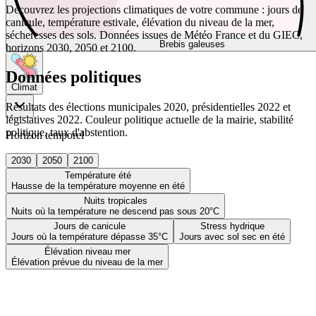
Découvrez les projections climatiques de votre commune : jours de
canicule, température estivale, élévation du niveau de la mer,
sécheresses des sols. Données issues de Météo France et du GIEC,
Brebis galeuses
horizons 2030, 2050 et 2100.
Données politiques
Climat
Résultats des élections municipales 2020, présidentielles 2022 et
législatives 2022. Couleur politique actuelle de la mairie, stabilité
politique, taux d'abstention.
Horizon temporel
2030
2050
2100
Température été
Hausse de la température moyenne en été
Nuits tropicales
Nuits où la température ne descend pas sous 20°C
Jours de canicule
Stress hydrique
Jours où la température dépasse 35°C
Jours avec sol sec en été
Élévation niveau mer
Élévation prévue du niveau de la mer