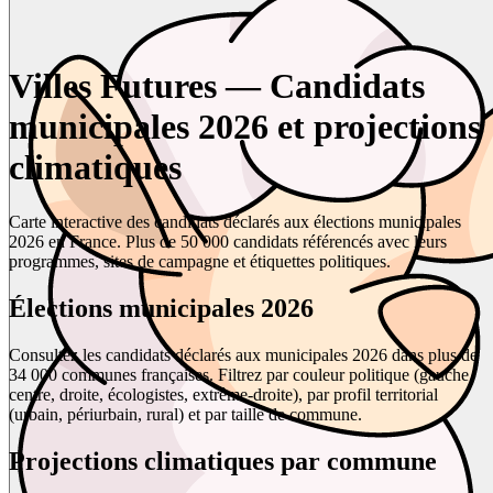
Villes Futures — Candidats
municipales 2026 et projections
climatiques
Carte interactive des candidats déclarés aux élections municipales
2026 en France. Plus de 50 000 candidats référencés avec leurs
programmes, sites de campagne et étiquettes politiques.
Élections municipales 2026
Consultez les candidats déclarés aux municipales 2026 dans plus de
34 000 communes françaises. Filtrez par couleur politique (gauche,
centre, droite, écologistes, extrême-droite), par profil territorial
(urbain, périurbain, rural) et par taille de commune.
Projections climatiques par commune