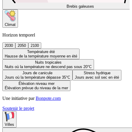
Brebis galeuses
Climat
Horizon temporel
2030
2050
2100
Température été
Hausse de la température moyenne en été
Nuits tropicales
Nuits où la température ne descend pas sous 20°C
Jours de canicule
Stress hydrique
Jours où la température dépasse 35°C
Jours avec sol sec en été
Élévation niveau mer
Élévation prévue du niveau de la mer
Une initiative par
Bonpote.com
Soutenir le projet
Villes