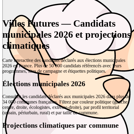
Villes Futures — Candidats
municipales 2026 et projections
climatiques
Carte interactive des candidats déclarés aux élections municipales
2026 en France. Plus de 50 000 candidats référencés avec leurs
programmes, sites de campagne et étiquettes politiques.
Élections municipales 2026
Consultez les candidats déclarés aux municipales 2026 dans plus de
34 000 communes françaises. Filtrez par couleur politique (gauche,
centre, droite, écologistes, extrême-droite), par profil territorial
(urbain, périurbain, rural) et par taille de commune.
Projections climatiques par commune