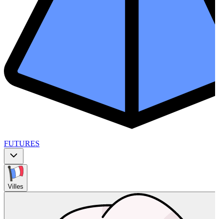
FUTURES
Villes