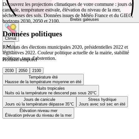
Découvrez les projections climatiques de votre commune : jours de
canicule, température estivale, élévation du niveau de la mer,
sécheresses des sols. Données issues de Météo France et du GIEC,
Brebis galeuses
horizons 2030, 2050 et 2100.
Données politiques
Climat
Résultats des élections municipales 2020, présidentielles 2022 et
législatives 2022. Couleur politique actuelle de la mairie, stabilité
politique, taux d'abstention.
Horizon temporel
2030
2050
2100
Température été
Hausse de la température moyenne en été
Nuits tropicales
Nuits où la température ne descend pas sous 20°C
Jours de canicule
Stress hydrique
Jours où la température dépasse 35°C
Jours avec sol sec en été
Élévation niveau mer
Élévation prévue du niveau de la mer