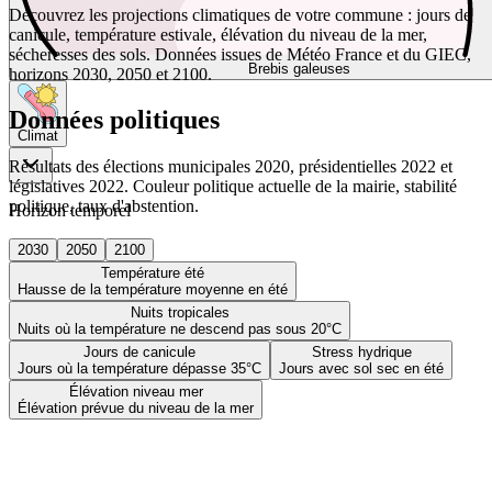
Découvrez les projections climatiques de votre commune : jours de
canicule, température estivale, élévation du niveau de la mer,
sécheresses des sols. Données issues de Météo France et du GIEC,
Brebis galeuses
horizons 2030, 2050 et 2100.
Données politiques
Climat
Résultats des élections municipales 2020, présidentielles 2022 et
législatives 2022. Couleur politique actuelle de la mairie, stabilité
politique, taux d'abstention.
Horizon temporel
2030
2050
2100
Température été
Hausse de la température moyenne en été
Nuits tropicales
Nuits où la température ne descend pas sous 20°C
Jours de canicule
Stress hydrique
Jours où la température dépasse 35°C
Jours avec sol sec en été
Élévation niveau mer
Élévation prévue du niveau de la mer