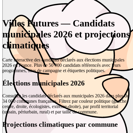
Villes Futures — Candidats
municipales 2026 et projections
climatiques
Carte interactive des candidats déclarés aux élections municipales
2026 en France. Plus de 50 000 candidats référencés avec leurs
programmes, sites de campagne et étiquettes politiques.
Élections municipales 2026
Consultez les candidats déclarés aux municipales 2026 dans plus de
34 000 communes françaises. Filtrez par couleur politique (gauche,
centre, droite, écologistes, extrême-droite), par profil territorial
(urbain, périurbain, rural) et par taille de commune.
Projections climatiques par commune