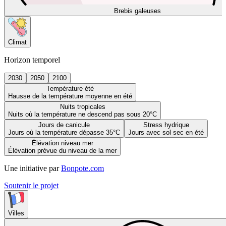
Brebis galeuses
Climat
Horizon temporel
2030
2050
2100
Température été
Hausse de la température moyenne en été
Nuits tropicales
Nuits où la température ne descend pas sous 20°C
Jours de canicule
Stress hydrique
Jours où la température dépasse 35°C
Jours avec sol sec en été
Élévation niveau mer
Élévation prévue du niveau de la mer
Une initiative par
Bonpote.com
Soutenir le projet
Villes