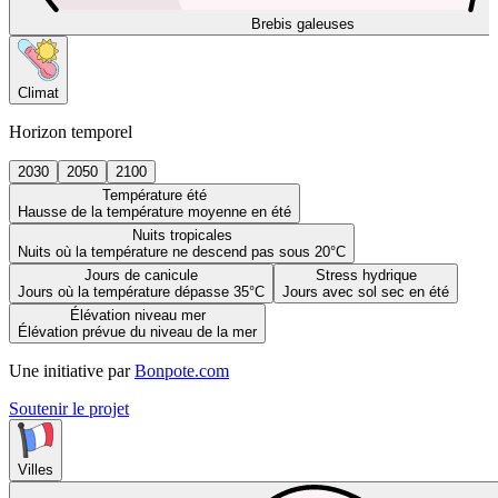
Brebis galeuses
Climat
Horizon temporel
2030
2050
2100
Température été
Hausse de la température moyenne en été
Nuits tropicales
Nuits où la température ne descend pas sous 20°C
Jours de canicule
Stress hydrique
Jours où la température dépasse 35°C
Jours avec sol sec en été
Élévation niveau mer
Élévation prévue du niveau de la mer
Une initiative par
Bonpote.com
Soutenir le projet
Villes