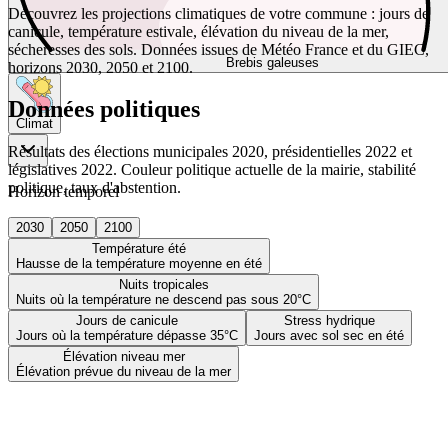
Découvrez les projections climatiques de votre commune : jours de
canicule, température estivale, élévation du niveau de la mer,
sécheresses des sols. Données issues de Météo France et du GIEC,
Brebis galeuses
horizons 2030, 2050 et 2100.
Données politiques
Climat
Résultats des élections municipales 2020, présidentielles 2022 et
législatives 2022. Couleur politique actuelle de la mairie, stabilité
politique, taux d'abstention.
Horizon temporel
2030
2050
2100
Température été
Hausse de la température moyenne en été
Nuits tropicales
Nuits où la température ne descend pas sous 20°C
Jours de canicule
Stress hydrique
Jours où la température dépasse 35°C
Jours avec sol sec en été
Élévation niveau mer
Élévation prévue du niveau de la mer