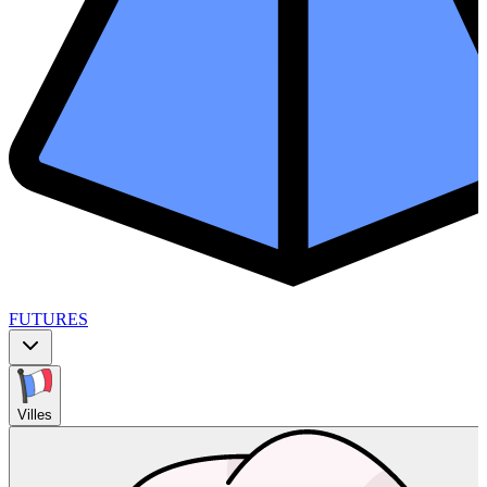
FUTURES
Villes