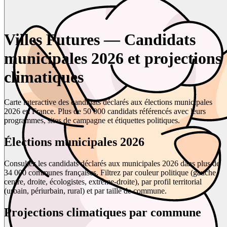
Villes Futures — Candidats
municipales 2026 et projections
climatiques
Carte interactive des candidats déclarés aux élections municipales
2026 en France. Plus de 50 000 candidats référencés avec leurs
programmes, sites de campagne et étiquettes politiques.
Élections municipales 2026
Consultez les candidats déclarés aux municipales 2026 dans plus de
34 000 communes françaises. Filtrez par couleur politique (gauche,
centre, droite, écologistes, extrême-droite), par profil territorial
(urbain, périurbain, rural) et par taille de commune.
Projections climatiques par commune