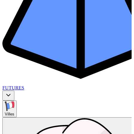
FUTURES
Villes