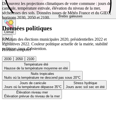
Découvrez les projections climatiques de votre commune : jours de
canicule, température estivale, élévation du niveau de la mer,
sécheresses des sols. Données issues de Météo France et du GIEC,
Brebis galeuses
horizons 2030, 2050 et 2100.
Données politiques
Climat
Résultats des élections municipales 2020, présidentielles 2022 et
législatives 2022. Couleur politique actuelle de la mairie, stabilité
politique, taux d'abstention.
Horizon temporel
2030
2050
2100
Température été
Hausse de la température moyenne en été
Nuits tropicales
Nuits où la température ne descend pas sous 20°C
Jours de canicule
Stress hydrique
Jours où la température dépasse 35°C
Jours avec sol sec en été
Élévation niveau mer
Élévation prévue du niveau de la mer