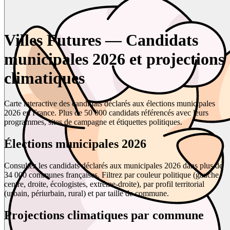
Villes Futures — Candidats
municipales 2026 et projections
climatiques
Carte interactive des candidats déclarés aux élections municipales
2026 en France. Plus de 50 000 candidats référencés avec leurs
programmes, sites de campagne et étiquettes politiques.
Élections municipales 2026
Consultez les candidats déclarés aux municipales 2026 dans plus de
34 000 communes françaises. Filtrez par couleur politique (gauche,
centre, droite, écologistes, extrême-droite), par profil territorial
(urbain, périurbain, rural) et par taille de commune.
Projections climatiques par commune