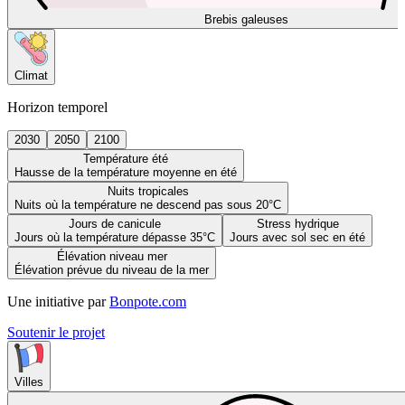
Brebis galeuses
Climat
Horizon temporel
2030
2050
2100
Température été
Hausse de la température moyenne en été
Nuits tropicales
Nuits où la température ne descend pas sous 20°C
Jours de canicule
Stress hydrique
Jours où la température dépasse 35°C
Jours avec sol sec en été
Élévation niveau mer
Élévation prévue du niveau de la mer
Une initiative par
Bonpote.com
Soutenir le projet
Villes