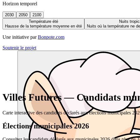
Horizon temporel
2030
2050
2100
Température été
Nuits tropic
Hausse de la température moyenne en été
Nuits où la température ne 
Une initiative par
Bonpote.com
Soutenir le projet
Villes Futures — Candidats muni
Carte interactive des candidats déclarés aux élections municipales 20
Élections municipales 2026
Consultez les candidats déclarés aux municipales 2026 dans plus de 34 0