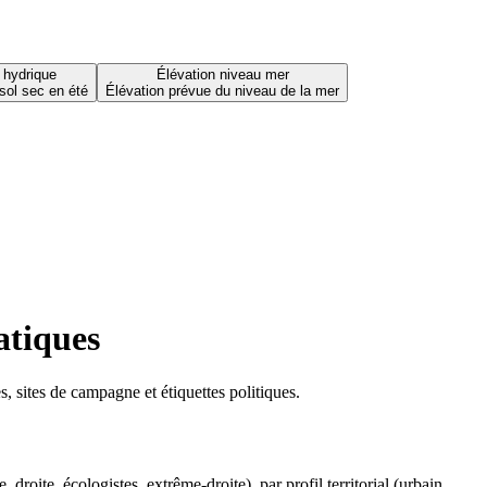
 hydrique
Élévation niveau mer
sol sec en été
Élévation prévue du niveau de la mer
atiques
 sites de campagne et étiquettes politiques.
oite, écologistes, extrême-droite), par profil territorial (urbain,