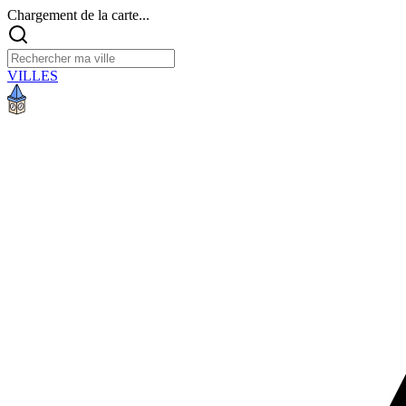
Chargement de la carte...
VILLES