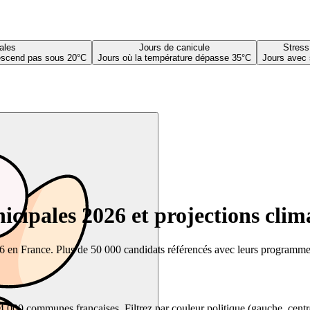
ales
Jours de canicule
Stress
descend pas sous 20°C
Jours où la température dépasse 35°C
Jours avec 
cipales 2026 et projections clim
26 en France. Plus de 50 000 candidats référencés avec leurs programmes,
00 communes françaises. Filtrez par couleur politique (gauche, centre, dr