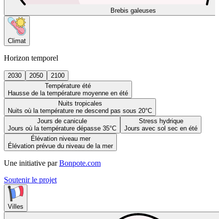
Brebis galeuses
Climat
Horizon temporel
2030
2050
2100
Température été
Hausse de la température moyenne en été
Nuits tropicales
Nuits où la température ne descend pas sous 20°C
Jours de canicule
Stress hydrique
Jours où la température dépasse 35°C
Jours avec sol sec en été
Élévation niveau mer
Élévation prévue du niveau de la mer
Une initiative par
Bonpote.com
Soutenir le projet
Villes