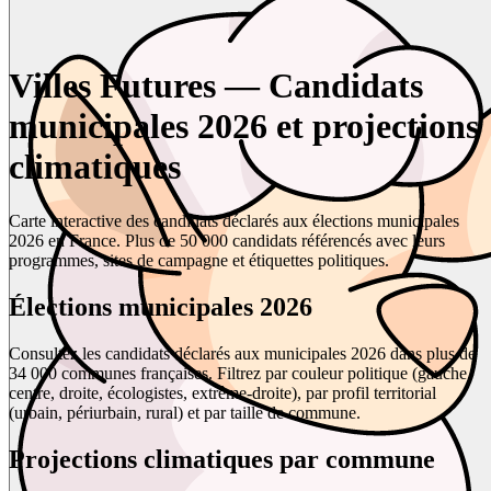
Villes Futures — Candidats
municipales 2026 et projections
climatiques
Carte interactive des candidats déclarés aux élections municipales
2026 en France. Plus de 50 000 candidats référencés avec leurs
programmes, sites de campagne et étiquettes politiques.
Élections municipales 2026
Consultez les candidats déclarés aux municipales 2026 dans plus de
34 000 communes françaises. Filtrez par couleur politique (gauche,
centre, droite, écologistes, extrême-droite), par profil territorial
(urbain, périurbain, rural) et par taille de commune.
Projections climatiques par commune