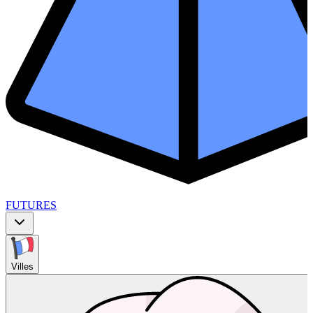
FUTURES
Villes