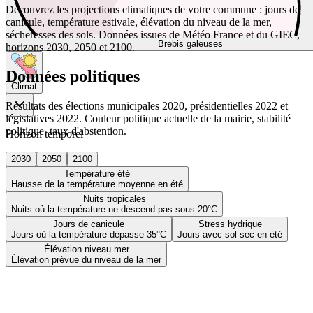
Découvrez les projections climatiques de votre commune : jours de
canicule, température estivale, élévation du niveau de la mer,
sécheresses des sols. Données issues de Météo France et du GIEC,
Brebis galeuses
horizons 2030, 2050 et 2100.
Données politiques
Climat
Résultats des élections municipales 2020, présidentielles 2022 et
législatives 2022. Couleur politique actuelle de la mairie, stabilité
politique, taux d'abstention.
Horizon temporel
2030
2050
2100
Température été
Hausse de la température moyenne en été
Nuits tropicales
Nuits où la température ne descend pas sous 20°C
Jours de canicule
Stress hydrique
Jours où la température dépasse 35°C
Jours avec sol sec en été
Élévation niveau mer
Élévation prévue du niveau de la mer