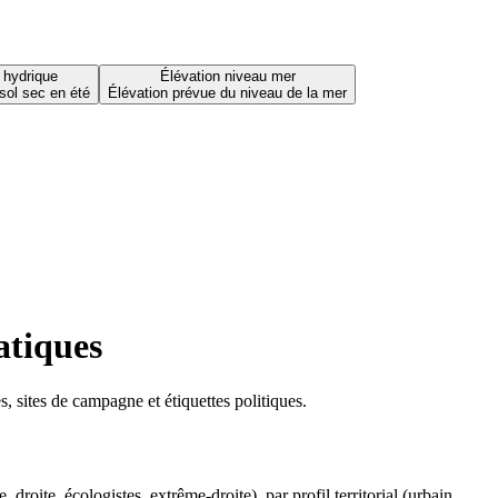
 hydrique
Élévation niveau mer
sol sec en été
Élévation prévue du niveau de la mer
atiques
 sites de campagne et étiquettes politiques.
oite, écologistes, extrême-droite), par profil territorial (urbain,