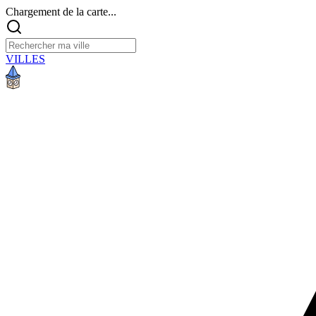
Chargement de la carte...
VILLES