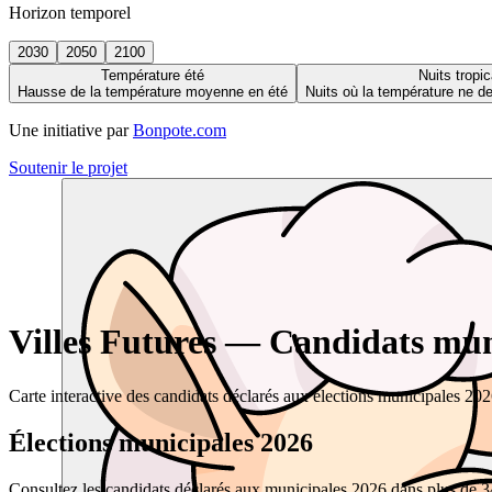
Horizon temporel
2030
2050
2100
Température été
Nuits tropic
Hausse de la température moyenne en été
Nuits où la température ne 
Une initiative par
Bonpote.com
Soutenir le projet
Villes Futures — Candidats muni
Carte interactive des candidats déclarés aux élections municipales 20
Élections municipales 2026
Consultez les candidats déclarés aux municipales 2026 dans plus de 34 0