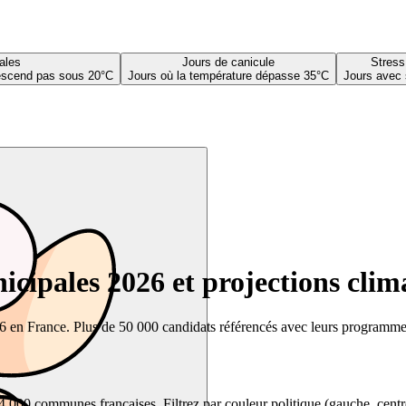
ales
Jours de canicule
Stress
descend pas sous 20°C
Jours où la température dépasse 35°C
Jours avec 
cipales 2026 et projections clim
26 en France. Plus de 50 000 candidats référencés avec leurs programmes,
00 communes françaises. Filtrez par couleur politique (gauche, centre, dr