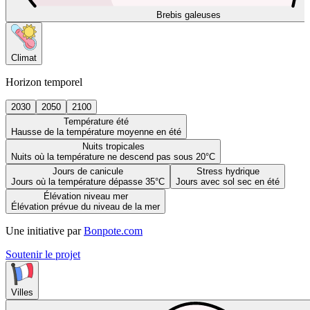
Brebis galeuses
Climat
Horizon temporel
2030
2050
2100
Température été
Hausse de la température moyenne en été
Nuits tropicales
Nuits où la température ne descend pas sous 20°C
Jours de canicule
Stress hydrique
Jours où la température dépasse 35°C
Jours avec sol sec en été
Élévation niveau mer
Élévation prévue du niveau de la mer
Une initiative par
Bonpote.com
Soutenir le projet
Villes