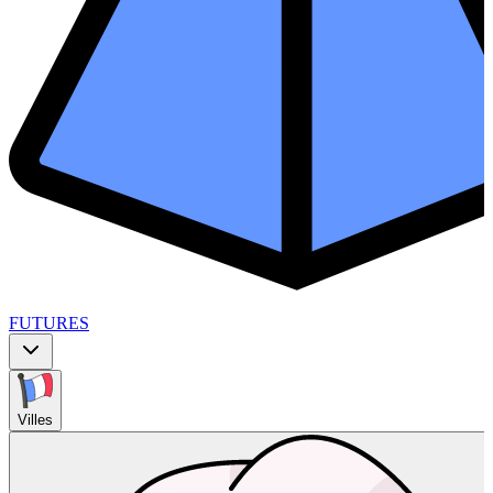
FUTURES
Villes