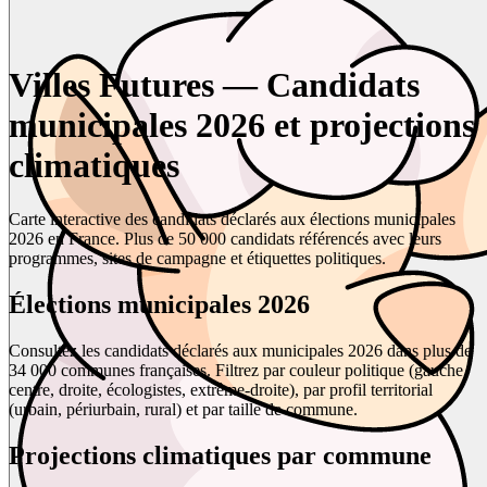
Villes Futures — Candidats
municipales 2026 et projections
climatiques
Carte interactive des candidats déclarés aux élections municipales
2026 en France. Plus de 50 000 candidats référencés avec leurs
programmes, sites de campagne et étiquettes politiques.
Élections municipales 2026
Consultez les candidats déclarés aux municipales 2026 dans plus de
34 000 communes françaises. Filtrez par couleur politique (gauche,
centre, droite, écologistes, extrême-droite), par profil territorial
(urbain, périurbain, rural) et par taille de commune.
Projections climatiques par commune