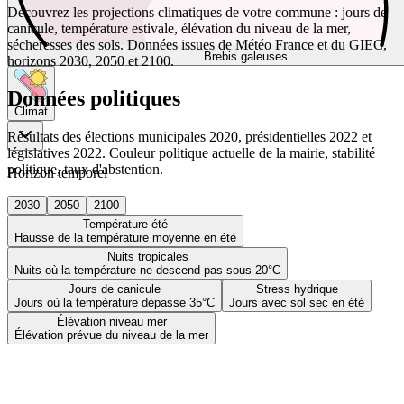
Découvrez les projections climatiques de votre commune : jours de
canicule, température estivale, élévation du niveau de la mer,
sécheresses des sols. Données issues de Météo France et du GIEC,
Brebis galeuses
horizons 2030, 2050 et 2100.
Données politiques
Climat
Résultats des élections municipales 2020, présidentielles 2022 et
législatives 2022. Couleur politique actuelle de la mairie, stabilité
politique, taux d'abstention.
Horizon temporel
2030
2050
2100
Température été
Hausse de la température moyenne en été
Nuits tropicales
Nuits où la température ne descend pas sous 20°C
Jours de canicule
Stress hydrique
Jours où la température dépasse 35°C
Jours avec sol sec en été
Élévation niveau mer
Élévation prévue du niveau de la mer