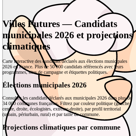
Villes Futures — Candidats
municipales 2026 et projections
climatiques
Carte interactive des candidats déclarés aux élections municipales
2026 en France. Plus de 50 000 candidats référencés avec leurs
programmes, sites de campagne et étiquettes politiques.
Élections municipales 2026
Consultez les candidats déclarés aux municipales 2026 dans plus de
34 000 communes françaises. Filtrez par couleur politique (gauche,
centre, droite, écologistes, extrême-droite), par profil territorial
(urbain, périurbain, rural) et par taille de commune.
Projections climatiques par commune