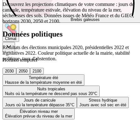
Découvrez les projections climatiques de votre commune : jours de
canicule, température estivale, élévation du niveau de la mer,
sécheresses des sols. Données issues de Météo France et du GIEC,
Brebis galeuses
horizons 2030, 2050 et 2100.
Données politiques
Climat
Résultats des élections municipales 2020, présidentielles 2022 et
législatives 2022. Couleur politique actuelle de la mairie, stabilité
politique, taux d'abstention.
Horizon temporel
2030
2050
2100
Température été
Hausse de la température moyenne en été
Nuits tropicales
Nuits où la température ne descend pas sous 20°C
Jours de canicule
Stress hydrique
Jours où la température dépasse 35°C
Jours avec sol sec en été
Élévation niveau mer
Élévation prévue du niveau de la mer