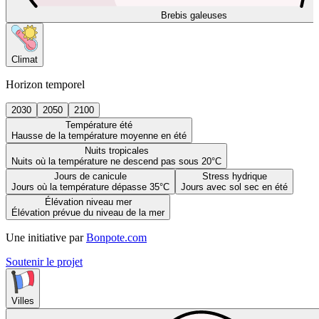
Brebis galeuses
Climat
Horizon temporel
2030
2050
2100
Température été
Hausse de la température moyenne en été
Nuits tropicales
Nuits où la température ne descend pas sous 20°C
Jours de canicule
Stress hydrique
Jours où la température dépasse 35°C
Jours avec sol sec en été
Élévation niveau mer
Élévation prévue du niveau de la mer
Une initiative par
Bonpote.com
Soutenir le projet
Villes