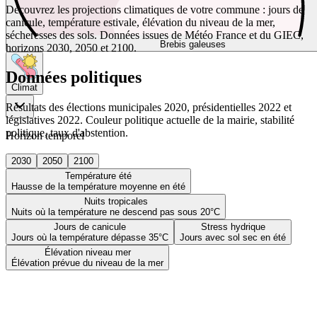
Découvrez les projections climatiques de votre commune : jours de
canicule, température estivale, élévation du niveau de la mer,
sécheresses des sols. Données issues de Météo France et du GIEC,
Brebis galeuses
horizons 2030, 2050 et 2100.
Données politiques
Climat
Résultats des élections municipales 2020, présidentielles 2022 et
législatives 2022. Couleur politique actuelle de la mairie, stabilité
politique, taux d'abstention.
Horizon temporel
2030
2050
2100
Température été
Hausse de la température moyenne en été
Nuits tropicales
Nuits où la température ne descend pas sous 20°C
Jours de canicule
Stress hydrique
Jours où la température dépasse 35°C
Jours avec sol sec en été
Élévation niveau mer
Élévation prévue du niveau de la mer