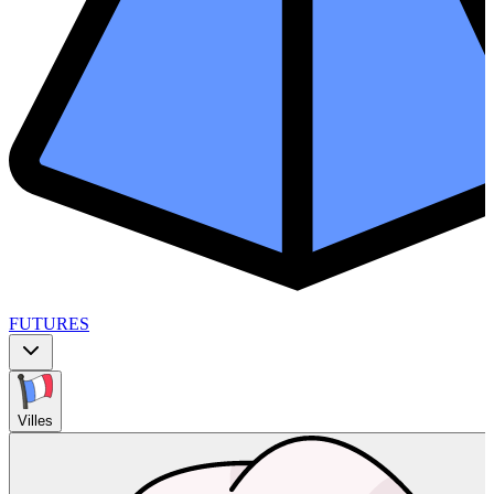
FUTURES
Villes