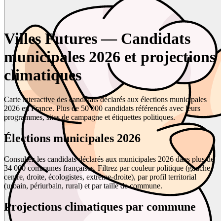
Villes Futures — Candidats
municipales 2026 et projections
climatiques
Carte interactive des candidats déclarés aux élections municipales
2026 en France. Plus de 50 000 candidats référencés avec leurs
programmes, sites de campagne et étiquettes politiques.
Élections municipales 2026
Consultez les candidats déclarés aux municipales 2026 dans plus de
34 000 communes françaises. Filtrez par couleur politique (gauche,
centre, droite, écologistes, extrême-droite), par profil territorial
(urbain, périurbain, rural) et par taille de commune.
Projections climatiques par commune