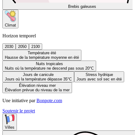
Brebis galeuses
Climat
Horizon temporel
2030
2050
2100
Température été
Hausse de la température moyenne en été
Nuits tropicales
Nuits où la température ne descend pas sous 20°C
Jours de canicule
Stress hydrique
Jours où la température dépasse 35°C
Jours avec sol sec en été
Élévation niveau mer
Élévation prévue du niveau de la mer
Une initiative par
Bonpote.com
Soutenir le projet
Villes