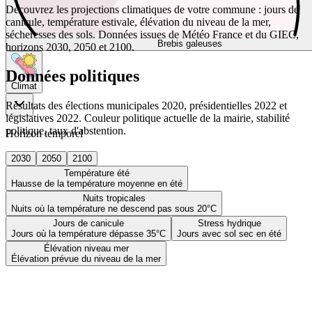
Découvrez les projections climatiques de votre commune : jours de
canicule, température estivale, élévation du niveau de la mer,
sécheresses des sols. Données issues de Météo France et du GIEC,
Brebis galeuses
horizons 2030, 2050 et 2100.
Données politiques
Climat
Résultats des élections municipales 2020, présidentielles 2022 et
législatives 2022. Couleur politique actuelle de la mairie, stabilité
politique, taux d'abstention.
Horizon temporel
2030
2050
2100
Température été
Hausse de la température moyenne en été
Nuits tropicales
Nuits où la température ne descend pas sous 20°C
Jours de canicule
Stress hydrique
Jours où la température dépasse 35°C
Jours avec sol sec en été
Élévation niveau mer
Élévation prévue du niveau de la mer