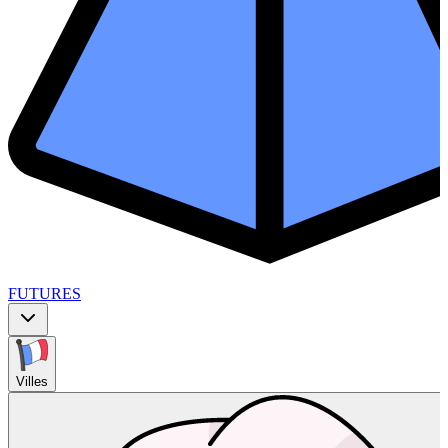
FUTURES
Villes