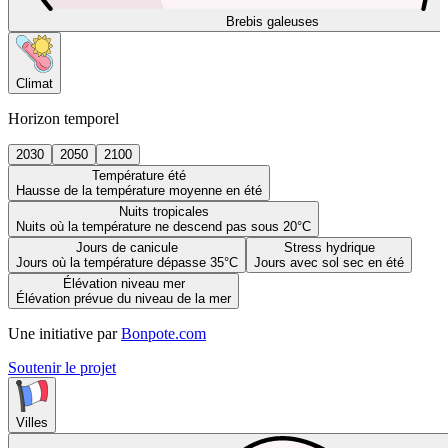
Brebis galeuses
Climat
Horizon temporel
2030
2050
2100
Température été
Hausse de la température moyenne en été
Nuits tropicales
Nuits où la température ne descend pas sous 20°C
Jours de canicule
Stress hydrique
Jours où la température dépasse 35°C
Jours avec sol sec en été
Élévation niveau mer
Élévation prévue du niveau de la mer
Une initiative par
Bonpote.com
Soutenir le projet
Villes