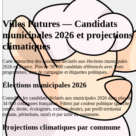
Villes Futures — Candidats
municipales 2026 et projections
climatiques
Carte interactive des candidats déclarés aux élections municipales
2026 en France. Plus de 50 000 candidats référencés avec leurs
programmes, sites de campagne et étiquettes politiques.
Élections municipales 2026
Consultez les candidats déclarés aux municipales 2026 dans plus de
34 000 communes françaises. Filtrez par couleur politique (gauche,
centre, droite, écologistes, extrême-droite), par profil territorial
(urbain, périurbain, rural) et par taille de commune.
Projections climatiques par commune