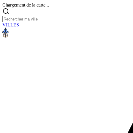
Chargement de la carte...
VILLES