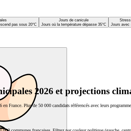
ales
Jours de canicule
Stress
descend pas sous 20°C
Jours où la température dépasse 35°C
Jours avec 
cipales 2026 et projections clim
26 en France. Plus de 50 000 candidats référencés avec leurs programmes,
00 communes françaises. Filtrez par couleur politique (gauche, centre, dr