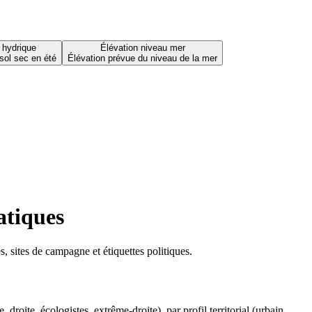
 hydrique
Élévation niveau mer
sol sec en été
Élévation prévue du niveau de la mer
atiques
 sites de campagne et étiquettes politiques.
oite, écologistes, extrême-droite), par profil territorial (urbain,