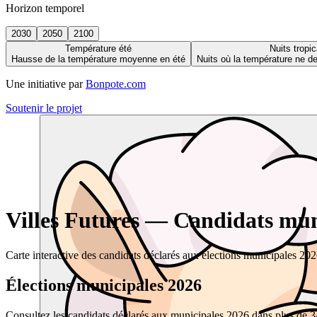
Horizon temporel
2030
2050
2100
Température été
Nuits tropic
Hausse de la température moyenne en été
Nuits où la température ne 
Une initiative par
Bonpote.com
Soutenir le projet
Villes Futures — Candidats muni
Carte interactive des candidats déclarés aux élections municipales 20
Élections municipales 2026
Consultez les candidats déclarés aux municipales 2026 dans plus de 34 0