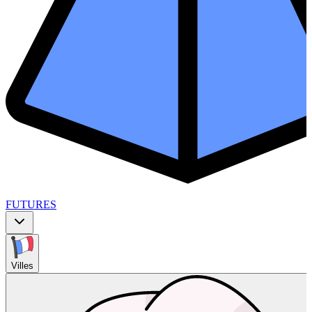
FUTURES
Villes