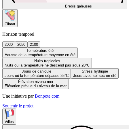
Brebis galeuses
Climat
Horizon temporel
2030
2050
2100
Température été
Hausse de la température moyenne en été
Nuits tropicales
Nuits où la température ne descend pas sous 20°C
Jours de canicule
Stress hydrique
Jours où la température dépasse 35°C
Jours avec sol sec en été
Élévation niveau mer
Élévation prévue du niveau de la mer
Une initiative par
Bonpote.com
Soutenir le projet
Villes