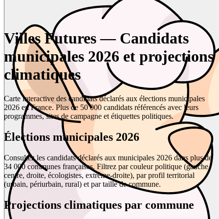
Villes Futures — Candidats
municipales 2026 et projections
climatiques
Carte interactive des candidats déclarés aux élections municipales
2026 en France. Plus de 50 000 candidats référencés avec leurs
programmes, sites de campagne et étiquettes politiques.
Élections municipales 2026
Consultez les candidats déclarés aux municipales 2026 dans plus de
34 000 communes françaises. Filtrez par couleur politique (gauche,
centre, droite, écologistes, extrême-droite), par profil territorial
(urbain, périurbain, rural) et par taille de commune.
Projections climatiques par commune