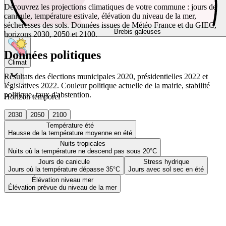
Découvrez les projections climatiques de votre commune : jours de
canicule, température estivale, élévation du niveau de la mer,
sécheresses des sols. Données issues de Météo France et du GIEC,
Brebis galeuses
horizons 2030, 2050 et 2100.
Données politiques
Climat
Résultats des élections municipales 2020, présidentielles 2022 et
législatives 2022. Couleur politique actuelle de la mairie, stabilité
politique, taux d'abstention.
Horizon temporel
2030
2050
2100
Température été
Hausse de la température moyenne en été
Nuits tropicales
Nuits où la température ne descend pas sous 20°C
Jours de canicule
Stress hydrique
Jours où la température dépasse 35°C
Jours avec sol sec en été
Élévation niveau mer
Élévation prévue du niveau de la mer