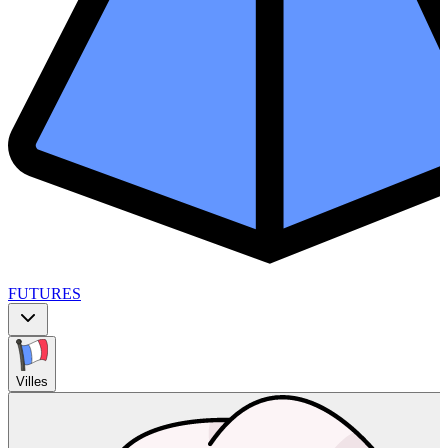
FUTURES
Villes