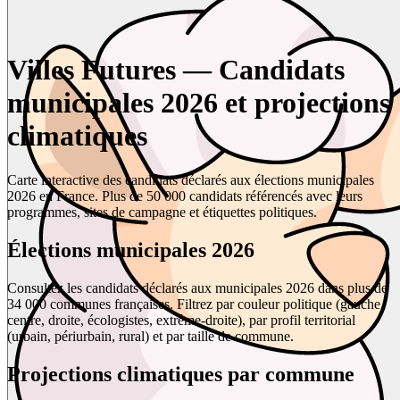
Villes Futures — Candidats
municipales 2026 et projections
climatiques
Carte interactive des candidats déclarés aux élections municipales
2026 en France. Plus de 50 000 candidats référencés avec leurs
programmes, sites de campagne et étiquettes politiques.
Élections municipales 2026
Consultez les candidats déclarés aux municipales 2026 dans plus de
34 000 communes françaises. Filtrez par couleur politique (gauche,
centre, droite, écologistes, extrême-droite), par profil territorial
(urbain, périurbain, rural) et par taille de commune.
Projections climatiques par commune