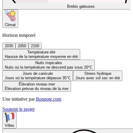
Brebis galeuses
Climat
Horizon temporel
2030
2050
2100
Température été
Hausse de la température moyenne en été
Nuits tropicales
Nuits où la température ne descend pas sous 20°C
Jours de canicule
Stress hydrique
Jours où la température dépasse 35°C
Jours avec sol sec en été
Élévation niveau mer
Élévation prévue du niveau de la mer
Une initiative par
Bonpote.com
Soutenir le projet
Villes