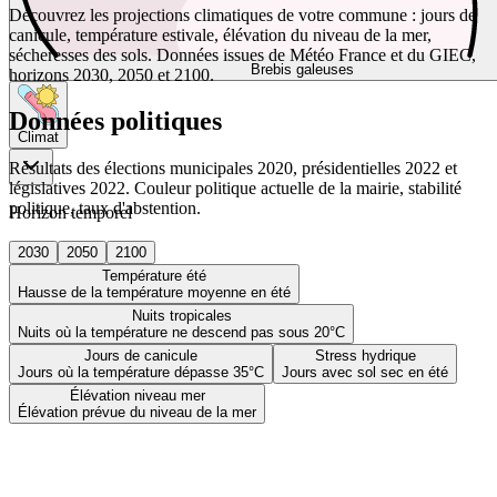
Découvrez les projections climatiques de votre commune : jours de
canicule, température estivale, élévation du niveau de la mer,
sécheresses des sols. Données issues de Météo France et du GIEC,
Brebis galeuses
horizons 2030, 2050 et 2100.
Données politiques
Climat
Résultats des élections municipales 2020, présidentielles 2022 et
législatives 2022. Couleur politique actuelle de la mairie, stabilité
politique, taux d'abstention.
Horizon temporel
2030
2050
2100
Température été
Hausse de la température moyenne en été
Nuits tropicales
Nuits où la température ne descend pas sous 20°C
Jours de canicule
Stress hydrique
Jours où la température dépasse 35°C
Jours avec sol sec en été
Élévation niveau mer
Élévation prévue du niveau de la mer