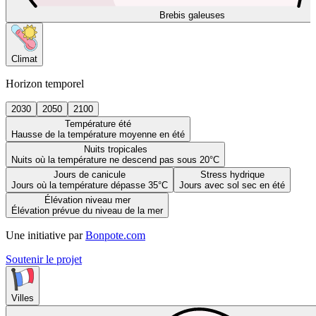
Brebis galeuses
Climat
Horizon temporel
2030
2050
2100
Température été
Hausse de la température moyenne en été
Nuits tropicales
Nuits où la température ne descend pas sous 20°C
Jours de canicule
Stress hydrique
Jours où la température dépasse 35°C
Jours avec sol sec en été
Élévation niveau mer
Élévation prévue du niveau de la mer
Une initiative par
Bonpote.com
Soutenir le projet
Villes