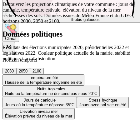
Découvrez les projections climatiques de votre commune : jours de
canicule, température estivale, élévation du niveau de la mer,
sécheresses des sols. Données issues de Météo France et du GIEC,
Brebis galeuses
horizons 2030, 2050 et 2100.
Données politiques
Climat
Résultats des élections municipales 2020, présidentielles 2022 et
législatives 2022. Couleur politique actuelle de la mairie, stabilité
politique, taux d'abstention.
Horizon temporel
2030
2050
2100
Température été
Hausse de la température moyenne en été
Nuits tropicales
Nuits où la température ne descend pas sous 20°C
Jours de canicule
Stress hydrique
Jours où la température dépasse 35°C
Jours avec sol sec en été
Élévation niveau mer
Élévation prévue du niveau de la mer