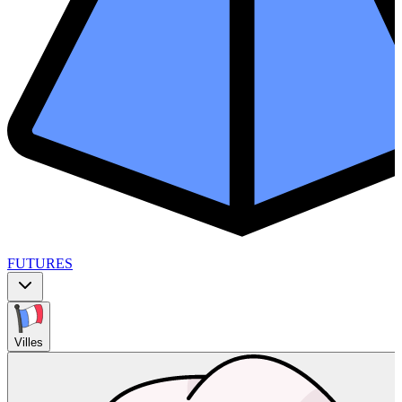
FUTURES
Villes