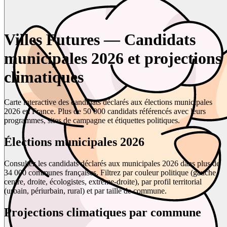
Villes Futures — Candidats
municipales 2026 et projections
climatiques
Carte interactive des candidats déclarés aux élections municipales
2026 en France. Plus de 50 000 candidats référencés avec leurs
programmes, sites de campagne et étiquettes politiques.
Élections municipales 2026
Consultez les candidats déclarés aux municipales 2026 dans plus de
34 000 communes françaises. Filtrez par couleur politique (gauche,
centre, droite, écologistes, extrême-droite), par profil territorial
(urbain, périurbain, rural) et par taille de commune.
Projections climatiques par commune