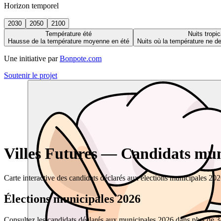
Horizon temporel
2030
2050
2100
Température été
Nuits tropic
Hausse de la température moyenne en été
Nuits où la température ne 
Une initiative par
Bonpote.com
Soutenir le projet
Villes Futures — Candidats muni
Carte interactive des candidats déclarés aux élections municipales 20
Élections municipales 2026
Consultez les candidats déclarés aux municipales 2026 dans plus de 34 0