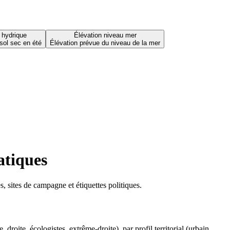
 hydrique
Élévation niveau mer
sol sec en été
Élévation prévue du niveau de la mer
atiques
 sites de campagne et étiquettes politiques.
oite, écologistes, extrême-droite), par profil territorial (urbain,