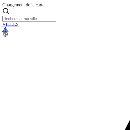
Chargement de la carte...
VILLES