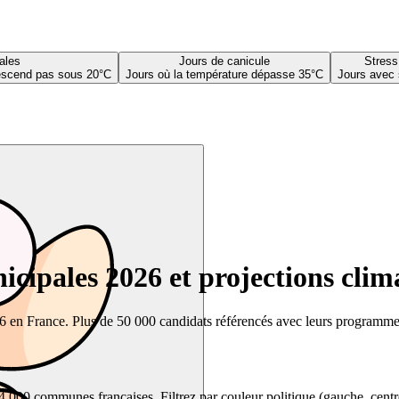
ales
Jours de canicule
Stress
descend pas sous 20°C
Jours où la température dépasse 35°C
Jours avec 
cipales 2026 et projections clim
26 en France. Plus de 50 000 candidats référencés avec leurs programmes,
00 communes françaises. Filtrez par couleur politique (gauche, centre, dr