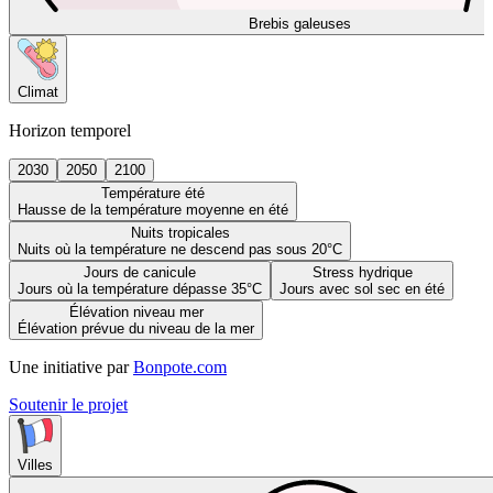
Brebis galeuses
Climat
Horizon temporel
2030
2050
2100
Température été
Hausse de la température moyenne en été
Nuits tropicales
Nuits où la température ne descend pas sous 20°C
Jours de canicule
Stress hydrique
Jours où la température dépasse 35°C
Jours avec sol sec en été
Élévation niveau mer
Élévation prévue du niveau de la mer
Une initiative par
Bonpote.com
Soutenir le projet
Villes