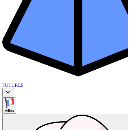
FUTURES
Villes