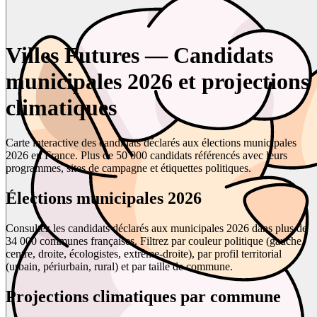
Villes Futures — Candidats
municipales 2026 et projections
climatiques
Carte interactive des candidats déclarés aux élections municipales
2026 en France. Plus de 50 000 candidats référencés avec leurs
programmes, sites de campagne et étiquettes politiques.
Élections municipales 2026
Consultez les candidats déclarés aux municipales 2026 dans plus de
34 000 communes françaises. Filtrez par couleur politique (gauche,
centre, droite, écologistes, extrême-droite), par profil territorial
(urbain, périurbain, rural) et par taille de commune.
Projections climatiques par commune