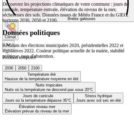
Découvrez les projections climatiques de votre commune : jours de
canicule, température estivale, élévation du niveau de la mer,
sécheresses des sols. Données issues de Météo France et du GIEC,
Brebis galeuses
horizons 2030, 2050 et 2100.
Données politiques
Climat
Résultats des élections municipales 2020, présidentielles 2022 et
législatives 2022. Couleur politique actuelle de la mairie, stabilité
politique, taux d'abstention.
Horizon temporel
2030
2050
2100
Température été
Hausse de la température moyenne en été
Nuits tropicales
Nuits où la température ne descend pas sous 20°C
Jours de canicule
Stress hydrique
Jours où la température dépasse 35°C
Jours avec sol sec en été
Élévation niveau mer
Élévation prévue du niveau de la mer