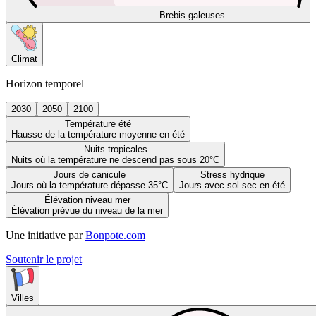
Brebis galeuses
Climat
Horizon temporel
2030
2050
2100
Température été
Hausse de la température moyenne en été
Nuits tropicales
Nuits où la température ne descend pas sous 20°C
Jours de canicule
Stress hydrique
Jours où la température dépasse 35°C
Jours avec sol sec en été
Élévation niveau mer
Élévation prévue du niveau de la mer
Une initiative par
Bonpote.com
Soutenir le projet
Villes