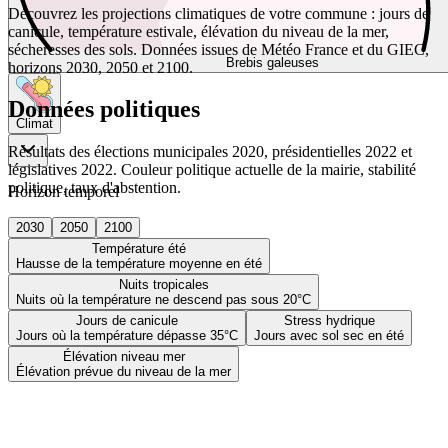
Découvrez les projections climatiques de votre commune : jours de
canicule, température estivale, élévation du niveau de la mer,
sécheresses des sols. Données issues de Météo France et du GIEC,
Brebis galeuses
horizons 2030, 2050 et 2100.
Données politiques
Climat
Résultats des élections municipales 2020, présidentielles 2022 et
législatives 2022. Couleur politique actuelle de la mairie, stabilité
politique, taux d'abstention.
Horizon temporel
2030
2050
2100
Température été
Hausse de la température moyenne en été
Nuits tropicales
Nuits où la température ne descend pas sous 20°C
Jours de canicule
Stress hydrique
Jours où la température dépasse 35°C
Jours avec sol sec en été
Élévation niveau mer
Élévation prévue du niveau de la mer