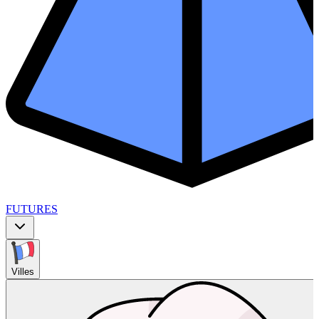
FUTURES
Villes