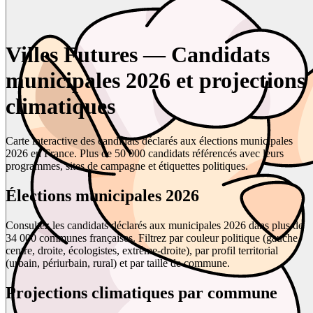
Villes Futures — Candidats
municipales 2026 et projections
climatiques
Carte interactive des candidats déclarés aux élections municipales
2026 en France. Plus de 50 000 candidats référencés avec leurs
programmes, sites de campagne et étiquettes politiques.
Élections municipales 2026
Consultez les candidats déclarés aux municipales 2026 dans plus de
34 000 communes françaises. Filtrez par couleur politique (gauche,
centre, droite, écologistes, extrême-droite), par profil territorial
(urbain, périurbain, rural) et par taille de commune.
Projections climatiques par commune