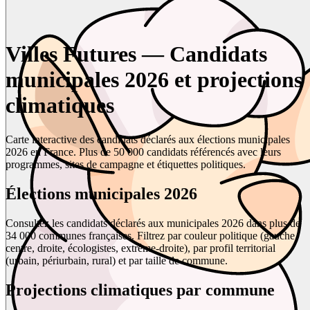
Villes Futures — Candidats
municipales 2026 et projections
climatiques
Carte interactive des candidats déclarés aux élections municipales
2026 en France. Plus de 50 000 candidats référencés avec leurs
programmes, sites de campagne et étiquettes politiques.
Élections municipales 2026
Consultez les candidats déclarés aux municipales 2026 dans plus de
34 000 communes françaises. Filtrez par couleur politique (gauche,
centre, droite, écologistes, extrême-droite), par profil territorial
(urbain, périurbain, rural) et par taille de commune.
Projections climatiques par commune