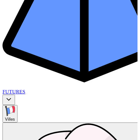
FUTURES
Villes