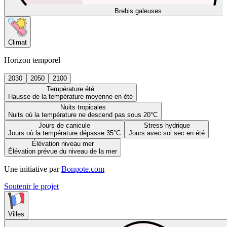
Brebis galeuses
Climat
Horizon temporel
2030
2050
2100
Température été
Hausse de la température moyenne en été
Nuits tropicales
Nuits où la température ne descend pas sous 20°C
Jours de canicule
Stress hydrique
Jours où la température dépasse 35°C
Jours avec sol sec en été
Élévation niveau mer
Élévation prévue du niveau de la mer
Une initiative par
Bonpote.com
Soutenir le projet
Villes