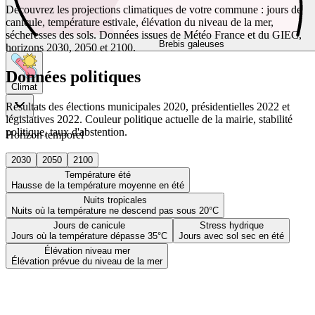
Découvrez les projections climatiques de votre commune : jours de
canicule, température estivale, élévation du niveau de la mer,
sécheresses des sols. Données issues de Météo France et du GIEC,
Brebis galeuses
horizons 2030, 2050 et 2100.
Données politiques
Climat
Résultats des élections municipales 2020, présidentielles 2022 et
législatives 2022. Couleur politique actuelle de la mairie, stabilité
politique, taux d'abstention.
Horizon temporel
2030
2050
2100
Température été
Hausse de la température moyenne en été
Nuits tropicales
Nuits où la température ne descend pas sous 20°C
Jours de canicule
Stress hydrique
Jours où la température dépasse 35°C
Jours avec sol sec en été
Élévation niveau mer
Élévation prévue du niveau de la mer